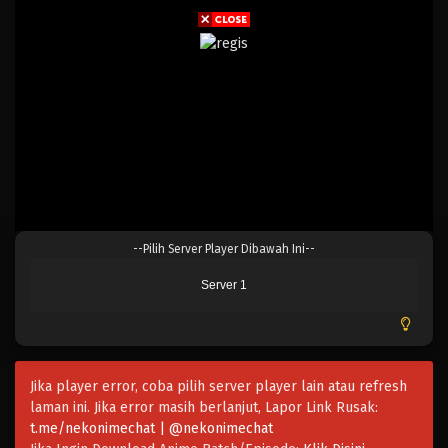
Eps 15 - Februari 3, 2025
Blue Lock 14
Eps 14 - Februari 3, 2025
Blue Lock 13
Eps 13 - Februari 3, 2025
Blue Lock 12
--Pilih Server Player Dibawah Ini--
Eps 12 - Februari 3, 2025
Server 1
Blue Lock 11
Eps 11 - Februari 3, 2025
Jika player error, coba pilih server player lain atau refresh
Blue Lock 10
laman ini. Jika error masih berlanjut, Lapor Link Rusak:
Eps 10 - Februari 3, 2025
t.me/nekonimechat | @nekonimechat