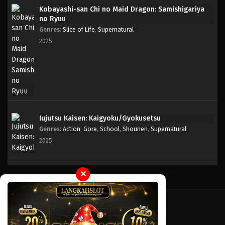
Kobayashi-san Chi no Maid Dragon: Samishigariya
no Ryuu
Genres
:
Slice of Life
,
Supernatural
2025
Jujutsu Kaisen: Kaigyoku/Gyokusetsu
Genres
:
Action
,
Gore
,
School
,
Shounen
,
Supernatural
2025
✕