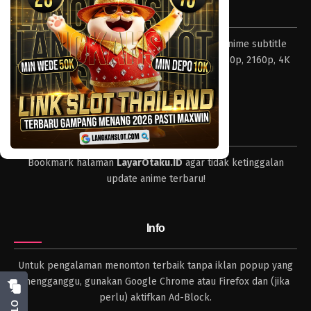
Tentang LayarOtaku
Layar Otaku – Tempat nonton dan download anime subtitle
Indonesia resolusi 240p, 360p, 480p, 720p, 1080p, 2160p, 4K
dan format lengkap.
Tips
Bookmark halaman
LayarOtaku.ID
agar tidak ketinggalan
update anime terbaru!
Info
Untuk pengalaman menonton terbaik tanpa iklan popup yang
mengganggu, gunakan Google Chrome atau Firefox dan (jika
perlu) aktifkan Ad-Block.