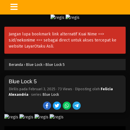
Blue Lock 20
Eps 20 - Februari 3, 2025
Jangan lupa bookmark link alternatif Kuai Nime ==>
Blue Lock 19
s.id/nekonime
<== sebagai direct untuk akses tercepat ke
Eps 19 - Februari 3, 2025
website LayarOtaku Asli.
Blue Lock 18
Beranda
›
Blue Lock
›
Blue Lock 5
Eps 18 - Februari 3, 2025
Blue Lock 5
Blue Lock 17
Eps 17 - Februari 3, 2025
Dirilis pada
Februari 3, 2025
·
73 Views
· Diposting oleh
Felicia
Alexandria
· series
Blue Lock
Blue Lock 16
Eps 16 - Februari 3, 2025
Blue Lock 15