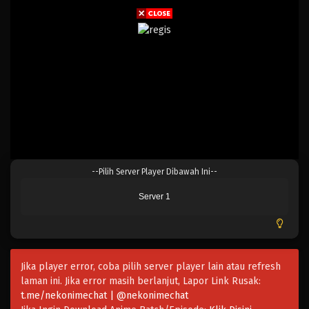
--Pilih Server Player Dibawah Ini--
Server 1
Jika player error, coba pilih server player lain atau refresh
laman ini. Jika error masih berlanjut, Lapor Link Rusak:
t.me/nekonimechat | @nekonimechat