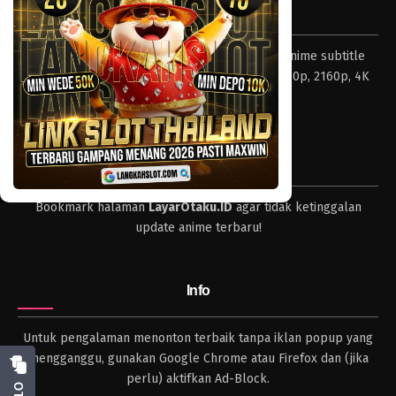
Tentang LayarOtaku
Eps 01 - Episode 01 - April 17, 2023
Layar Otaku – Tempat nonton dan download anime subtitle
Indonesia resolusi 240p, 360p, 480p, 720p, 1080p, 2160p, 4K
dan format lengkap.
Tips
Bookmark halaman
LayarOtaku.ID
agar tidak ketinggalan
update anime terbaru!
Info
Untuk pengalaman menonton terbaik tanpa iklan popup yang
mengganggu, gunakan Google Chrome atau Firefox dan (jika
perlu) aktifkan Ad-Block.