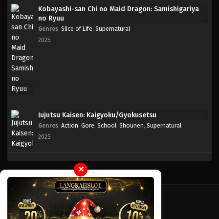
Kobayashi-san Chi no Maid Dragon: Samishigariya
no Ryuu
Blue Lock Episode 06
Genres
:
Slice of Life
,
Supernatural
Eps 06 - Episode 06 - April 17, 2023
2025
Blue Lock Episode 05
Eps 05 - Episode 05 - April 17, 2023
Blue Lock Episode 04
Eps 04 - Episode 04 - April 17, 2023
Jujutsu Kaisen: Kaigyoku/Gyokusetsu
Genres
:
Action
,
Gore
,
School
,
Shounen
,
Supernatural
Blue Lock Episode 03
2025
Eps 03 - Episode 03 - April 17, 2023
✕
Blue Lock Episode 02
Eps 02 - Episode 02 - April 17, 2023
Blue Lock Episode 01