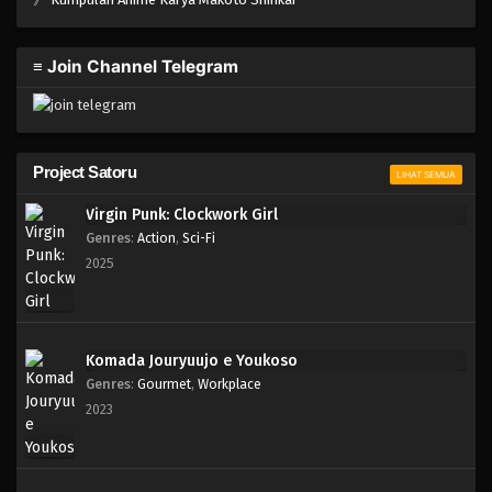
Blue Lock Episode 06
Eps 06 - Episode 06 - April 17, 2023
≡ Join Channel Telegram
Blue Lock Episode 05
Eps 05 - Episode 05 - April 17, 2023
Project Satoru
LIHAT SEMUA
Blue Lock Episode 04
Eps 04 - Episode 04 - April 17, 2023
Virgin Punk: Clockwork Girl
Genres
:
Action
,
Sci-Fi
2025
Blue Lock Episode 03
Eps 03 - Episode 03 - April 17, 2023
Blue Lock Episode 02
Komada Jouryuujo e Youkoso
Genres
:
Gourmet
,
Workplace
Eps 02 - Episode 02 - April 17, 2023
2023
Blue Lock Episode 01
Eps 01 - Episode 01 - April 17, 2023