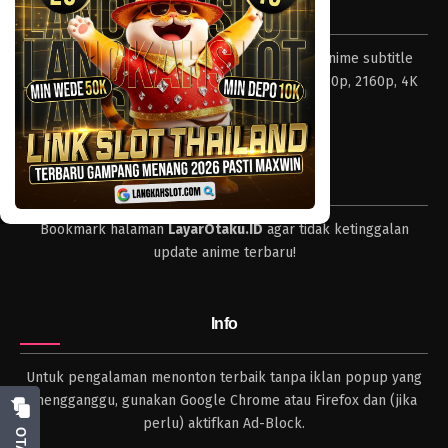
Tentang LayarOtaku
Layar Otaku – Tempat nonton dan download anime subtitle
Indonesia resolusi 240p, 360p, 480p, 720p, 1080p, 2160p, 4K
dan format lengkap.
Tips
Bookmark halaman
LayarOtaku.ID
agar tidak ketinggalan
update anime terbaru!
Info
Untuk pengalaman menonton terbaik tanpa iklan popup yang
mengganggu, gunakan Google Chrome atau Firefox dan (jika
perlu) aktifkan Ad-Block.