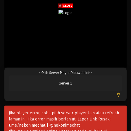
Blue Lock 24
--Pilih Server Player Dibawah Ini--
Eps 24 - Februari 3, 2025
Server 1
Blue Lock 23
Eps 23 - Februari 3, 2025
Jika player error, coba pilih server player lain atau refresh
Blue Lock 22
laman ini. Jika error masih berlanjut, Lapor Link Rusak:
Eps 22 - Februari 3, 2025
t.me/nekonimechat | @nekonimechat