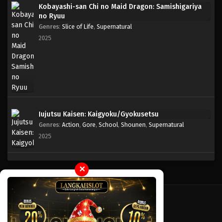
Kobayashi-san Chi no Maid Dragon: Samishigariya
no Ryuu
Genres
:
Slice of Life
,
Supernatural
2025
Jujutsu Kaisen: Kaigyoku/Gyokusetsu
Genres
:
Action
,
Gore
,
School
,
Shounen
,
Supernatural
2025
✕