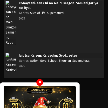
Kobayashi-san Chi no Maid Dragon: Samishigariya
no Ryuu
Genres
:
Slice of Life
,
Supernatural
2025
Jujutsu Kaisen: Kaigyoku/Gyokusetsu
Genres
:
Action
,
Gore
,
School
,
Shounen
,
Supernatural
2025
✕