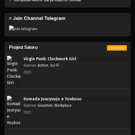
Blue Lock Episode 03
Eps 03 - Episode 03 - April 17, 2023
≡ Join Channel Telegram
Blue Lock Episode 02
Eps 02 - Episode 02 - April 17, 2023
Project Satoru
LIHAT SEMUA
Blue Lock Episode 01
Eps 01 - Episode 01 - April 17, 2023
Virgin Punk: Clockwork Girl
Genres
:
Action
,
Sci-Fi
2025
Komada Jouryuujo e Youkoso
Genres
:
Gourmet
,
Workplace
2023