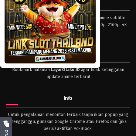
Tentang LayarOtaku
Layar Otaku – Tempat nonton dan download anime subtitle
Indonesia resolusi 240p, 360p, 480p, 720p, 1080p, 2160p, 4K
dan format lengkap.
Tips
Bookmark halaman
LayarOtaku.ID
agar tidak ketinggalan
update anime terbaru!
Info
Untuk pengalaman menonton terbaik tanpa iklan popup yang
mengganggu, gunakan Google Chrome atau Firefox dan (jika
perlu) aktifkan Ad-Block.