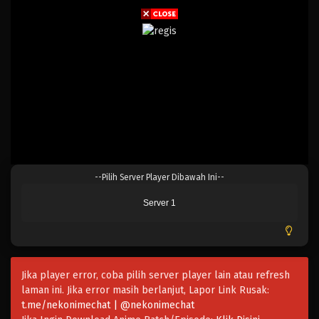
Eps 24 - Februari 3, 2025
Blue Lock 23
Eps 23 - Februari 3, 2025
Blue Lock 22
Eps 22 - Februari 3, 2025
Blue Lock 21
--Pilih Server Player Dibawah Ini--
Eps 21 - Februari 3, 2025
Server 1
Blue Lock 20
Eps 20 - Februari 3, 2025
Jika player error, coba pilih server player lain atau refresh
Blue Lock 19
laman ini. Jika error masih berlanjut, Lapor Link Rusak:
Eps 19 - Februari 3, 2025
t.me/nekonimechat | @nekonimechat