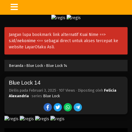
Jangan lupa bookmark link alternatif Kuai Nime ==>
s.id/nekonime
<== sebagai direct untuk akses tercepat ke
website LayarOtaku Asli.
Beranda
›
Blue Lock
›
Blue Lock 14
Blue Lock 14
Dirilis pada
Februari 3, 2025
·
107 Views
· Diposting oleh
Felicia
Alexandria
· series
Blue Lock
Blue Lock 24