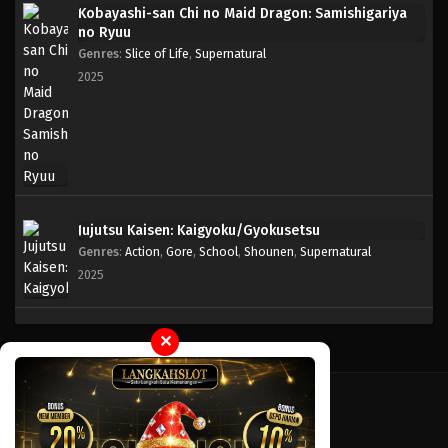
Kobayashi-san Chi no Maid Dragon: Samishigariya
no Ryuu
Genres
:
Slice of Life
,
Supernatural
2025
Jujutsu Kaisen: Kaigyoku/Gyokusetsu
Genres
:
Action
,
Gore
,
School
,
Shounen
,
Supernatural
2025
✕