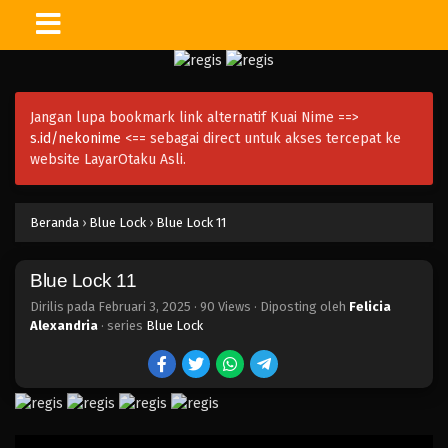
Jangan lupa bookmark link alternatif Kuai Nime ==>
s.id/nekonime
<== sebagai direct untuk akses tercepat ke
website LayarOtaku Asli.
Blue Lock 24
Beranda
›
Blue Lock
›
Blue Lock 11
Eps 24 - Februari 3, 2025
Blue Lock 11
Blue Lock 23
Eps 23 - Februari 3, 2025
Dirilis pada
Februari 3, 2025
·
90 Views
· Diposting oleh
Felicia
Alexandria
· series
Blue Lock
Blue Lock 22
Eps 22 - Februari 3, 2025
Blue Lock 21