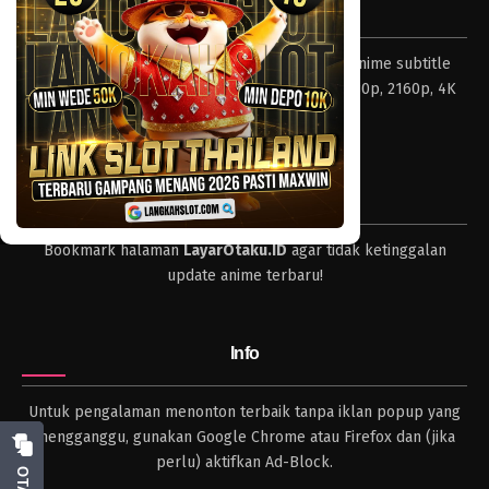
Tentang LayarOtaku
Layar Otaku – Tempat nonton dan download anime subtitle
Indonesia resolusi 240p, 360p, 480p, 720p, 1080p, 2160p, 4K
dan format lengkap.
Tips
Bookmark halaman
LayarOtaku.ID
agar tidak ketinggalan
update anime terbaru!
Info
Untuk pengalaman menonton terbaik tanpa iklan popup yang
mengganggu, gunakan Google Chrome atau Firefox dan (jika
perlu) aktifkan Ad-Block.