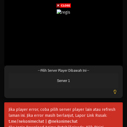
Eps 21 - Februari 3, 2025
Blue Lock 20
Eps 20 - Februari 3, 2025
Blue Lock 19
Eps 19 - Februari 3, 2025
Blue Lock 18
--Pilih Server Player Dibawah Ini--
Eps 18 - Februari 3, 2025
Server 1
Blue Lock 17
Eps 17 - Februari 3, 2025
Jika player error, coba pilih server player lain atau refresh
Blue Lock 16
laman ini. Jika error masih berlanjut, Lapor Link Rusak:
Eps 16 - Februari 3, 2025
t.me/nekonimechat | @nekonimechat