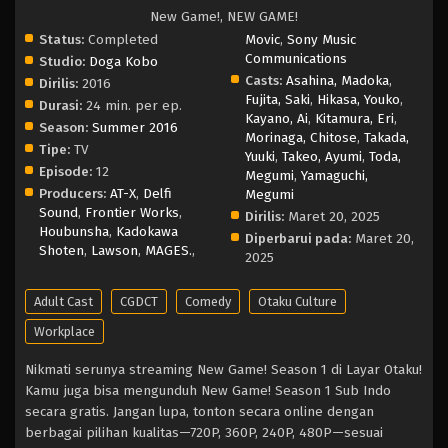
New Game!, NEW GAME!
Status:
Completed
Movic
,
Sony Music
Communications
Studio:
Doga Kobo
Casts:
Asahina, Madoka
,
Dirilis:
2016
Fujita, Saki
,
Hikasa, Youko
,
Durasi:
24 min. per ep.
Kayano, Ai
,
Kitamura, Eri
,
Season:
Summer 2016
Morinaga, Chitose
,
Takada,
Tipe:
TV
Yuuki
,
Takeo, Ayumi
,
Toda,
Episode:
12
Megumi
,
Yamaguchi,
Producers:
AT-X
,
Delfi
Megumi
Sound
,
Frontier Works
,
Dirilis:
Maret 20, 2025
Houbunsha
,
Kadokawa
Diperbarui pada:
Maret 20,
Shoten
,
Lawson
,
MAGES.
,
2025
Adult Cast
CGDCT
Comedy
Otaku Culture
Workplace
Nikmati serunya streaming New Game! Season 1 di Layar Otaku!
Kamu juga bisa mengunduh New Game! Season 1 Sub Indo
secara gratis. Jangan lupa, tonton secara online dengan
berbagai pilihan kualitas—720P, 360P, 240P, 480P—sesuai