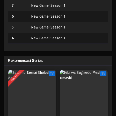
7
New Game! Season 1
6
New Game! Season 1
5
New Game! Season 1
4
New Game! Season 1
3
New Game! Season 1
2
New Game! Season 1
Rekomendasi Series
1
New Game! Season 1
COMPLETED
TV
TV