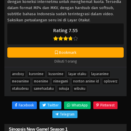
dengan koneksi internetmu untuk menghemat kuota. Tersedia
dalam format MP4 dan MKV, dengan hardsub dan softsub,
subtitle bahasa Indonesia sudah terintegrasi dalam video.
Saksikan petualangan seru ini di Layar Otaku!.
Rating 7.55
Bookmark
Diikuti 1 orang
anoboy
kuronime
kusonime
layar otaku
layaranime
meownime
moenime
nimegami
nonton anime id
oploverz
otakudesu
samehadaku
sokuja
wibuku
Facebook
Twitter
WhatsApp
Pinterest
Telegram
Sinopsis New Game! Season 1