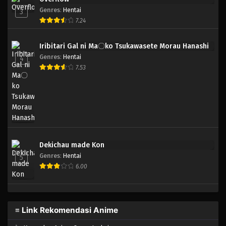
Genres
:
Hentai
3
7.24
Iribitari Gal ni Ma〇ko Tsukawasete Morau Hanashi
Genres
:
Hentai
4
7.53
Dekichau made Kon
Genres
:
Hentai
5
6.00
≡ Link Rekomendasi Anime