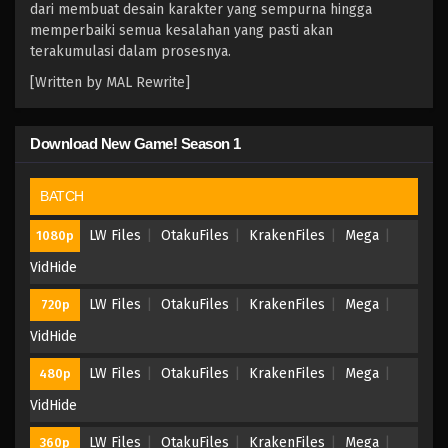
dari membuat desain karakter yang sempurna hingga
memperbaiki semua kesalahan yang pasti akan
terakumulasi dalam prosesnya.
[Written by MAL Rewrite]
Download New Game! Season 1
BATCH
LW Files
OtakuFiles
KrakenFiles
Mega
1080p
VidHide
LW Files
OtakuFiles
KrakenFiles
Mega
720p
VidHide
LW Files
OtakuFiles
KrakenFiles
Mega
480p
VidHide
LW Files
OtakuFiles
KrakenFiles
Mega
360p