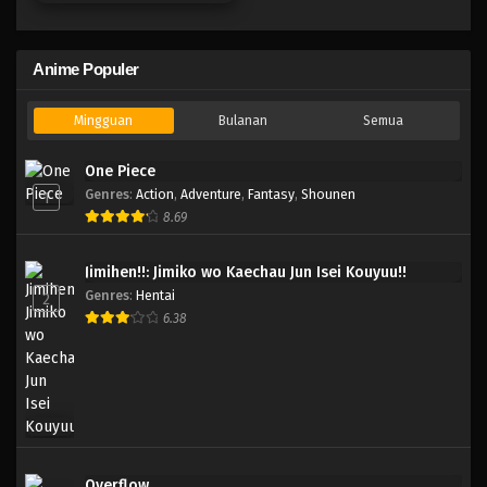
Anime Populer
Mingguan
Bulanan
Semua
One Piece
Genres
:
Action
,
Adventure
,
Fantasy
,
Shounen
1
8.69
Jimihen!!: Jimiko wo Kaechau Jun Isei Kouyuu!!
Genres
:
Hentai
2
6.38
Overflow