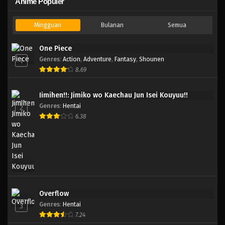
Anime Populer
Mingguan
Bulanan
Semua
One Piece
Genres
:
Action
,
Adventure
,
Fantasy
,
Shounen
1
8.69
Jimihen!!: Jimiko wo Kaechau Jun Isei Kouyuu!!
Genres
:
Hentai
2
6.38
Overflow
Genres
:
Hentai
3
7.24