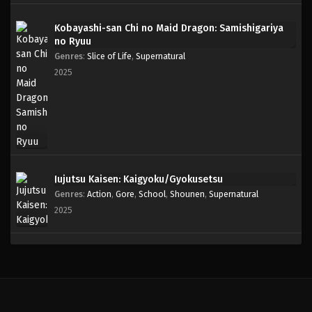
Kobayashi-san Chi no Maid Dragon: Samishigariya
no Ryuu
Genres
:
Slice of Life
,
Supernatural
2025
Jujutsu Kaisen: Kaigyoku/Gyokusetsu
Genres
:
Action
,
Gore
,
School
,
Shounen
,
Supernatural
2025