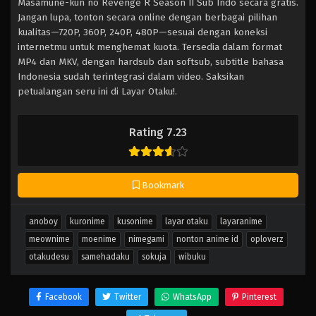
Masamune-kun no Revenge R Season II Sub Indo secara gratis.
Jangan lupa, tonton secara online dengan berbagai pilihan
kualitas—720P, 360P, 240P, 480P—sesuai dengan koneksi
internetmu untuk menghemat kuota. Tersedia dalam format
MP4 dan MKV, dengan hardsub dan softsub, subtitle bahasa
Indonesia sudah terintegrasi dalam video. Saksikan
petualangan seru ini di Layar Otaku!.
Rating 7.23
Bookmark
anoboy
kuronime
kusonime
layar otaku
layaranime
meownime
moenime
nimegami
nonton anime id
oploverz
otakudesu
samehadaku
sokuja
wibuku
Facebook
Twitter
WhatsApp
Pinterest