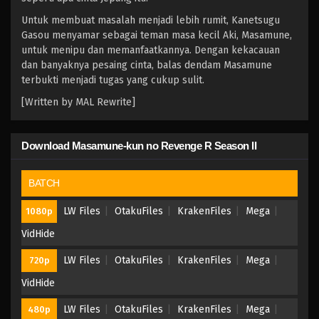
Untuk membuat masalah menjadi lebih rumit, Kanetsugu
Gasou menyamar sebagai teman masa kecil Aki, Masamune,
untuk menipu dan memanfaatkannya. Dengan kekacauan
dan banyaknya pesaing cinta, balas dendam Masamune
terbukti menjadi tugas yang cukup sulit.
[Written by MAL Rewrite]
Download Masamune-kun no Revenge R Season II
BATCH
LW Files
OtakuFiles
KrakenFiles
Mega
1080p
VidHide
LW Files
OtakuFiles
KrakenFiles
Mega
720p
VidHide
LW Files
OtakuFiles
KrakenFiles
Mega
480p