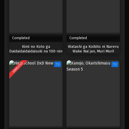
Completed
Completed
Kimi no Koto ga
Watashi ga Koibito ni Nareru
Daidaidaidaidaisuki na 100-nin
Wake Nai jan, Muri Muri!
no Kanojo 2nd Season
(※Muri ja Nakatta!?) (2026)
COMPLETED
TV
TV