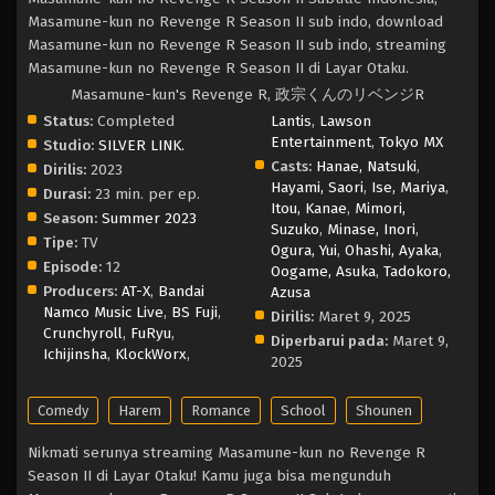
Masamune-kun no Revenge R Season II sub indo, download
Masamune-kun no Revenge R Season II sub indo, streaming
Masamune-kun no Revenge R Season II di Layar Otaku.
Masamune-kun's Revenge R, 政宗くんのリベンジR
Status:
Completed
Lantis
,
Lawson
Entertainment
,
Tokyo MX
Studio:
SILVER LINK.
Casts:
Hanae, Natsuki
,
Dirilis:
2023
Hayami, Saori
,
Ise, Mariya
,
Durasi:
23 min. per ep.
Itou, Kanae
,
Mimori,
Season:
Summer 2023
Suzuko
,
Minase, Inori
,
Tipe:
TV
Ogura, Yui
,
Ohashi, Ayaka
,
Episode:
12
Oogame, Asuka
,
Tadokoro,
Producers:
AT-X
,
Bandai
Azusa
Namco Music Live
,
BS Fuji
,
Dirilis:
Maret 9, 2025
Crunchyroll
,
FuRyu
,
Diperbarui pada:
Maret 9,
Ichijinsha
,
KlockWorx
,
2025
Comedy
Harem
Romance
School
Shounen
Nikmati serunya streaming Masamune-kun no Revenge R
Season II di Layar Otaku! Kamu juga bisa mengunduh