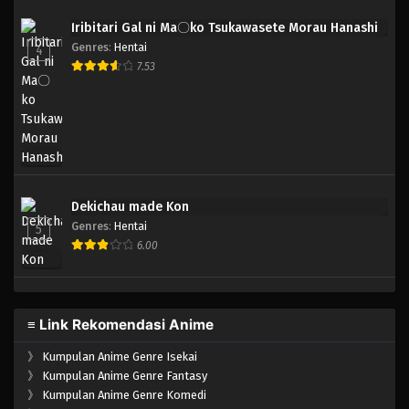
Iribitari Gal ni Ma〇ko Tsukawasete Morau Hanashi
Genres
:
Hentai
4
7.53
Dekichau made Kon
Genres
:
Hentai
5
6.00
≡ Link Rekomendasi Anime
》
Kumpulan Anime Genre Isekai
》
Kumpulan Anime Genre Fantasy
》
Kumpulan Anime Genre Komedi