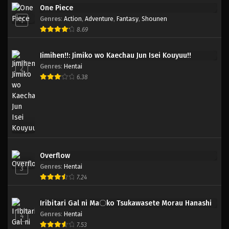
One Piece
Genres
:
Action
,
Adventure
,
Fantasy
,
Shounen
1
8.69
Jimihen!!: Jimiko wo Kaechau Jun Isei Kouyuu!!
Genres
:
Hentai
2
6.38
Overflow
Genres
:
Hentai
3
7.24
Iribitari Gal ni Ma〇ko Tsukawasete Morau Hanashi
Genres
:
Hentai
4
7.53