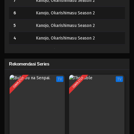
7
Kanojo, Okarishimasu Season 2
6
Kanojo, Okarishimasu Season 2
5
Kanojo, Okarishimasu Season 2
4
Kanojo, Okarishimasu Season 2
3
Kanojo, Okarishimasu Season 2
2
Kanojo, Okarishimasu Season 2
Rekomendasi Series
1
Kanojo, Okarishimasu Season 2
COMPLETED
COMPLETED
TV
TV