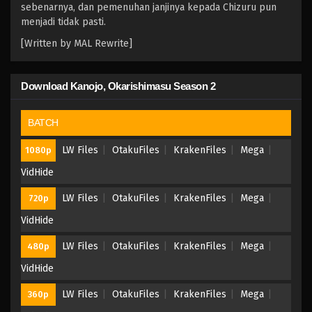
sebenarnya, dan pemenuhan janjinya kepada Chizuru pun
menjadi tidak pasti.
[Written by MAL Rewrite]
Download Kanojo, Okarishimasu Season 2
BATCH
LW Files
OtakuFiles
KrakenFiles
Mega
1080p
VidHide
LW Files
OtakuFiles
KrakenFiles
Mega
720p
VidHide
LW Files
OtakuFiles
KrakenFiles
Mega
480p
VidHide
LW Files
OtakuFiles
KrakenFiles
Mega
360p