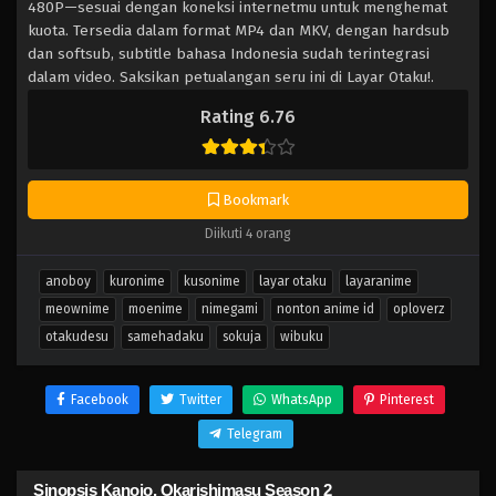
480P—sesuai dengan koneksi internetmu untuk menghemat
kuota. Tersedia dalam format MP4 dan MKV, dengan hardsub
dan softsub, subtitle bahasa Indonesia sudah terintegrasi
dalam video. Saksikan petualangan seru ini di Layar Otaku!.
Rating 6.76
Bookmark
Diikuti 4 orang
anoboy
kuronime
kusonime
layar otaku
layaranime
meownime
moenime
nimegami
nonton anime id
oploverz
otakudesu
samehadaku
sokuja
wibuku
Facebook
Twitter
WhatsApp
Pinterest
Telegram
Sinopsis Kanojo, Okarishimasu Season 2