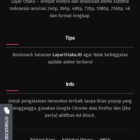
Layar Otaku – Tempat nonton dan download anime subtitle
Indonesia resolusi 240p, 360p, 480p, 720p, 1080p, 2160p, 4K
dan format lengkap.
Tips
Bookmark halaman
LayarOtaku.ID
agar tidak ketinggalan
update anime terbaru!
Info
Untuk pengalaman menonton terbaik tanpa iklan popup yang
mengganggu, gunakan Google Chrome atau Firefox dan (jika
perlu) aktifkan Ad-Block.
OTAKUCHAT
Tentang Kami
Kebijakan Privasi
DMCA