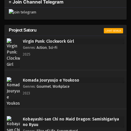
≡ Join Channel Telegram
Project Satoru
LIHAT SEMUA
Virgin Punk: Clockwork Girl
Genres
:
Action
,
Sci-Fi
2025
Komada Jouryuujo e Youkoso
Genres
:
Gourmet
,
Workplace
2023
Kobayashi-san Chi no Maid Dragon: Samishigariya
no Ryuu
Genres
:
Slice of Life
,
Supernatural