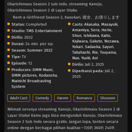
Okarishimasu Season 2 sub indo, streaming Kanojo,
Okarishimasu Season 2 di Layar Otaku.
Rent-a-Girlfriend Season 2, Kanokari, 彼女、お借りします
Status:
Completed
Casts:
Akasaka, Masayuki
,
Amamiya, Sora
,
Horie,
Studio:
TMS Entertainment
Shun
,
Ishikawa, Kaito
,
Dirilis:
2022
Kajiwara, Gakuto
,
Nozawa,
Durasi:
24 min. per ep.
Yukari
,
Sadaoka, Sayuri
,
Season:
Summer 2022
Takahashi, Rie
,
Touyama,
Tipe:
TV
Nao
,
Yuuki, Aoi
Episode:
12
Dirilis:
Juli 2, 2025
Producers:
DMM Music
,
Diperbarui pada:
Juli 2,
DMM pictures
,
Kodansha
,
2025
Mainichi Broadcasting
System
Adult Cast
Comedy
Harem
Romance
Shounen
Nikmati serunya streaming Kanojo, Okarishimasu Season 2 di
Layar Otaku! Kamu juga bisa mengunduh Kanojo, Okarishimasu
Season 2 Sub Indo secara gratis. Jangan lupa, tonton secara
online dengan berbagai pilihan kualitas—720P, 360P, 240P,