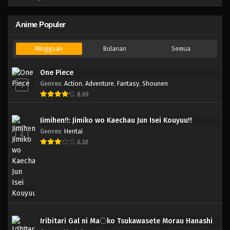
Anime Populer
Mingguan
Bulanan
Semua
One Piece
Genres
:
Action
,
Adventure
,
Fantasy
,
Shounen
1
8.69
Jimihen!!: Jimiko wo Kaechau Jun Isei Kouyuu!!
Genres
:
Hentai
2
6.38
Iribitari Gal ni Ma〇ko Tsukawasete Morau Hanashi