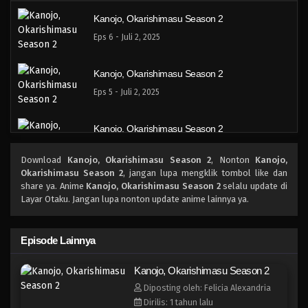
Kanojo, Okarishimasu Season 2
Eps 6 - Juli 2, 2025
Kanojo, Okarishimasu Season 2
Eps 5 - Juli 2, 2025
Kanojo, Okarishimasu Season 2
Eps 4 - Juli 2, 2025
Download
Kanojo, Okarishimasu Season 2
, Nonton
Kanojo,
Okarishimasu Season 2
, jangan lupa mengklik tombol like dan
Kanojo, Okarishimasu Season 2
share ya. Anime
Kanojo, Okarishimasu Season 2
selalu update di
Layar Otaku. Jangan lupa nonton update anime lainnya ya.
Eps 3 - Juli 2, 2025
Kanojo, Okarishimasu Season 2
Episode Lainnya
Eps 2 - Juli 2, 2025
Kanojo, Okarishimasu Season 2
Diposting oleh: Felicia Alexandria
Kanojo, Okarishimasu Season 2
Dirilis: 1 tahun lalu