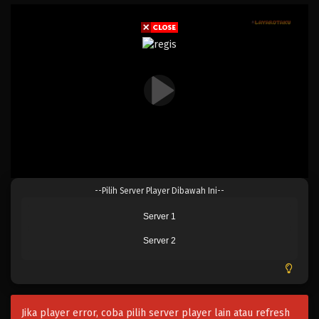
--Pilih Server Player Dibawah Ini--
Server 1
Server 2
Jika player error, coba pilih server player lain atau refresh
[END] Kanojo, Okarishimasu Season 2