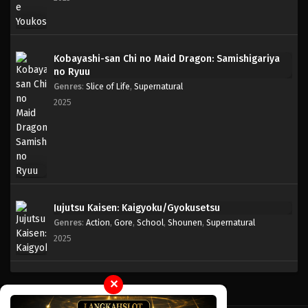
Kobayashi-san Chi no Maid Dragon: Samishigariya
no Ryuu
Genres
:
Slice of Life
,
Supernatural
2025
Jujutsu Kaisen: Kaigyoku/Gyokusetsu
Genres
:
Action
,
Gore
,
School
,
Shounen
,
Supernatural
2025
✕