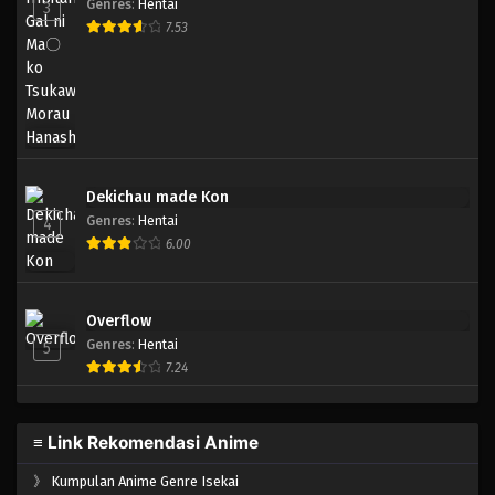
Genres
:
Hentai
3
7.53
Dekichau made Kon
Genres
:
Hentai
4
6.00
Overflow
Genres
:
Hentai
5
7.24
≡ Link Rekomendasi Anime
》
Kumpulan Anime Genre Isekai