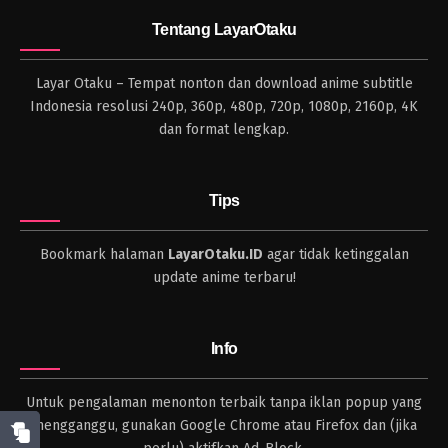
Tentang LayarOtaku
Layar Otaku – Tempat nonton dan download anime subtitle
Indonesia resolusi 240p, 360p, 480p, 720p, 1080p, 2160p, 4K
dan format lengkap.
Tips
Bookmark halaman
LayarOtaku.ID
agar tidak ketinggalan
update anime terbaru!
Info
Untuk pengalaman menonton terbaik tanpa iklan popup yang
mengganggu, gunakan Google Chrome atau Firefox dan (jika