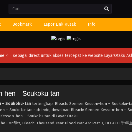
Li
t
Bookmark
Lapor Link Rusak
Info
ime
<== sebagai direct untuk akses tercepat ke website LayarOtaku Asl
n-hen – Soukoku-tan
n – Soukoku-tan
terlengkap, Bleach: Sennen Kessen-hen – Soukoku-ta
hen – Soukoku-tan sub indo, download Bleach: Sennen Kessen-hen – S
 Kessen-hen – Soukoku-tan di Layar Otaku.
 The Conflict, Bleach: Thousand-Year Blood War Arc Part 3, BLEACH