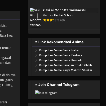
Gaki ni Modotte Yarinaoshi!!!
Genres
:
Hentai
,
School
5
6.99
bisi,
a
aja Jiwa,
≡ Link Rekomendasi Anime
an teman
》
Kumpulan Anime Genre Isekai
》
Kumpulan Anime Genre Fantasy
engawal
》
Kumpulan Anime Genre Komedi
ach dan
》
Kumpulan Anime Garapan Studio Ghibli
》
Kumpulan Anime Karya Makoto Shinkai
di sisinya
n, garis
≡ Join Channel Telegram
 Quincy,
rani.