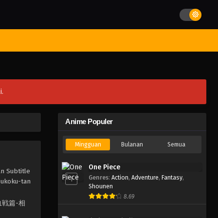
st Movies
Season
Jadwal Rilis
Batch
Hentai
Blog
i.
Anime Populer
Mingguan
Bulanan
Semua
One Piece
n Subtitle
Genres
:
Action
,
Adventure
,
Fantasy
,
1
oukoku-tan
Shounen
8.69
 千年血戦篇-相