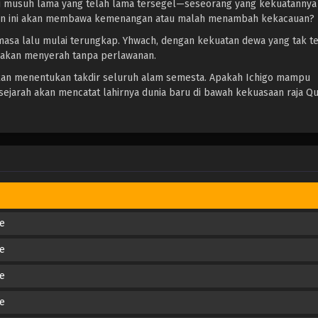
ari musuh lama yang telah lama tersegel—seseorang yang kekuatanny
uan ini akan membawa kemenangan atau malah menambah kekacauan?
masa lalu mulai terungkap. Yhwach, dengan kekuatan dewa yang tak te
k akan menyerah tanpa perlawanan.
kan menentukan takdir seluruh alam semesta. Apakah Ichigo mampu
arah akan mencatat lahirnya dunia baru di bawah kekuasaan raja Qu
de
de
de
de