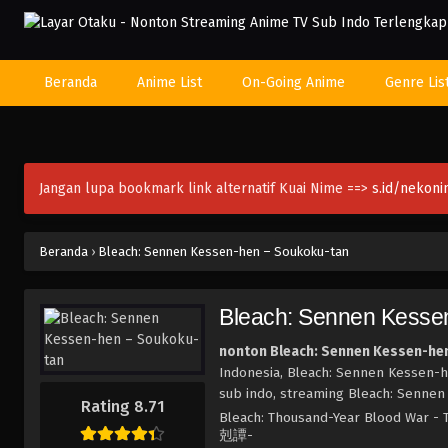
Beranda
Anime List
On-Going Anime
Genre Lis
Jangan lupa bookmark link alternatif Kuai Nime ==>
s.id/nekon
Beranda
›
Bleach: Sennen Kessen-hen – Soukoku-tan
Bleach: Sennen Kesse
nonton Bleach: Sennen Kessen-he
Indonesia, Bleach: Sennen Kessen-
sub indo, streaming Bleach: Sennen
Rating 8.71
Bleach: Thousand-Year Blood War -
剋譚-