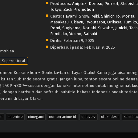
Producers:
Aniplex
,
Dentsu
,
Pierrot
,
Shueisha
Tokyo
,
Zack Promotion
Casts:
Hayami, Show
,
Miki, Shinichiro
,
Morita,
Masakazu
,
Okiayu, Ryoutarou
,
Orikasa, Fumiko
Romi
,
Sugiyama, Noriaki
,
Suwabe, Junichi
,
Tachi
Fumihiko
,
Yukino, Satsuki
Dirilis:
Februari 9, 2025
Diperbarui pada:
Februari 9, 2025
omohisa
Supernatural
 Sennen Kessen-hen – Soukoku-tan di Layar Otaku! Kamu juga bisa men
u-tan Sub Indo secara gratis. Jangan lupa, tonton secara online deng
0P, 240P, 480P—sesuai dengan koneksi internetmu untuk menghemat kuo
 dengan hardsub dan softsub, subtitle bahasa Indonesia sudah terinte
ru ini di Layar Otaku!.
me
moenime
nimegami
nonton anime id
oploverz
otakudesu
sameha