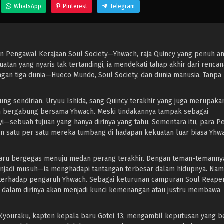
WhatsApp
Pinterest
Telegram
Pengawal Kerajaan Soul Society—Yhwach, raja Quincy yang penuh am
n yang nyaris tak tertandingi, ia mendekati tahap akhir dari rencan
an tiga dunia—Hueco Mundo, Soul Society, dan dunia manusia. Tanpa R
ng sendirian. Uryuu Ishida, sang Quincy terakhir yang juga merupak
gan bergabung bersama Yhwach. Meski tindakannya tampak sebagai
—sebuah tujuan yang hanya dirinya yang tahu. Sementara itu, para P
n satu per satu mereka tumbang di hadapan kekuatan luar biasa Yhw
 baru bergegas menuju medan perang terakhir. Dengan teman-temannya 
enjadi musuh—ia menghadapi tantangan terbesar dalam hidupnya. Namu
erhadap pengaruh Yhwach. Sebagai keturunan campuran Soul Reaper,
y dalam dirinya akan menjadi kunci kemenangan atau justru membawa
Kyouraku, kapten kepala baru Gotei 13, mengambil keputusan yang be