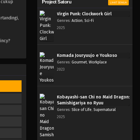
a cukup
Project Satoru
LIHAT SEMUA
Virgin Punk: Clockwork Girl
rtandingi,
Genres
:
Action
,
Sci-Fi
2025
incy?
Komada Jouryuujo e Youkoso
Genres
:
Gourmet
,
Workplace
2023
Kobayashi-san Chi no Maid Dragon:
Samishigariya no Ryuu
Genres
:
Slice of Life
,
Supernatural
2025