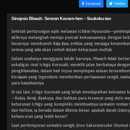
Facebook
Twitter
Sinopsis Bleach: Sennen Kessen-hen – Soukoku-tan
Setelah pertarungan epik melawan Ichibei Hyousube—pemimpin 
akhirnya melangkah menuju puncak kekuasaannya. Dengan kekuata
besarnya: membunuh Raja Jiwa, entitas yang menjaga keseimbang
semua yang ada akan runtuh dalam kekacauan mutlak.
Dalam usahanya menggapai takdir barunya, Yhwach tidak bertaru
sekaligus rival Ichigo Kurosaki, memilih jalan berbahaya den
pengkhianatan, dalam hati Uryuu menyimpan alasan tersembunyi
Kerajaan yang legendaris memberikan perlawanan sengit, namu
para bawahannya.
Di sisi lain, Ichigo Kurosaki yang telah mendapatkan kekuatan
—Rukia, Renji, Byakuya, dan bahkan para Arrancar yang dulu m
keturunan Ichigo yang kompleks membuatnya semakin rentan t
dan Hollow, ia berada dalam dilema besar: apakah darah Quinc
kehancuran yang lebih besar?
Saat pertempuran semakin sengit, Jirou Sakuranosuke Shunsui 