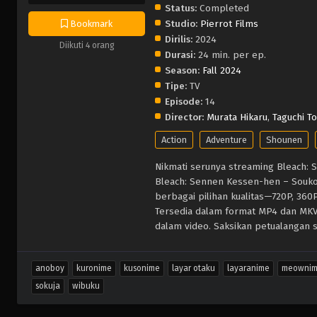
Status:
Completed
Studio:
Pierrot Films
Bookmark
Dirilis:
2024
Diikuti 4 orang
Durasi:
24 min. per ep.
Season:
Fall 2024
Tipe:
TV
Episode:
14
Director:
Murata Hikaru
,
Taguchi T
Action
Adventure
Shounen
Nikmati serunya streaming Bleach:
Bleach: Sennen Kessen-hen – Soukok
berbagai pilihan kualitas—720P, 36
Tersedia dalam format MP4 dan MKV,
dalam video. Saksikan petualangan se
anoboy
kuronime
kusonime
layar otaku
layaranime
meowni
sokuja
wibuku