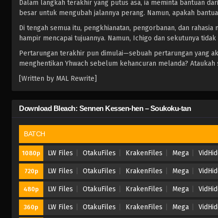
Dalam langkah terakhir yang putus asa, ia meminta bantuan d
besar untuk mengubah jalannya perang. Namun, apakah bant
Di tengah semua itu, pengkhianatan, pengorbanan, dan rahasia 
hampir mencapai tujuannya. Namun, Ichigo dan sekutunya tida
Pertarungan terakhir pun dimulai—sebuah pertarungan yang a
menghentikan Yhwach sebelum kehancuran melanda? Ataukah sej
[Written by MAL Rewrite]
Download Bleach: Sennen Kessen-hen – Soukoku-tan
BATCH
LW Files
OtakuFiles
KrakenFiles
Mega
VidHi
1080p
LW Files
OtakuFiles
KrakenFiles
Mega
VidHi
720p
LW Files
OtakuFiles
KrakenFiles
Mega
VidHi
480p
LW Files
OtakuFiles
KrakenFiles
Mega
VidHi
360p