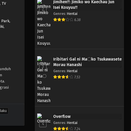
Jimihen!!: Jimiko wo Kaechau Jun
,
TV
Isei Kouyuu!!
2
Genres
:
Hentai
6.38
,
Park,
ki,
Iribitari Gal ni Ma〇ko Tsukawasete
Morau Hanashi
3
gunduh
Genres
:
Hentai
an
7.53
ta.
grasi
daku
Overflow
Genres
:
Hentai
4
7.24