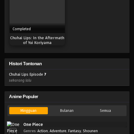
Completed
Chuhai Lips: In the Aftermath
of Yui Koriyama
Histori Tontonan
Chuhai Lips Episode
7
sekarang lalu
Anime Populer
Mingguan
Bulanan
Semua
One Piece
Genres
:
Action
,
Adventure
,
Fantasy
,
Shounen
1