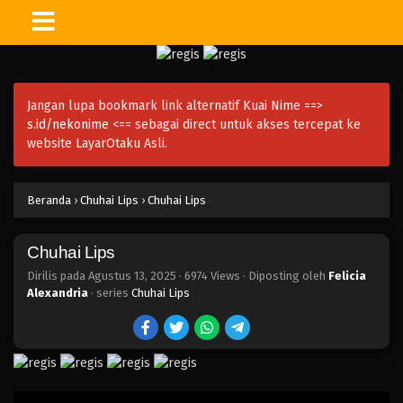
Jangan lupa bookmark link alternatif Kuai Nime ==>
s.id/nekonime
<== sebagai direct untuk akses tercepat ke
website LayarOtaku Asli.
Beranda
›
Chuhai Lips
›
Chuhai Lips
Chuhai Lips
Dirilis pada
Agustus 13, 2025
·
6974 Views
· Diposting oleh
Felicia
Alexandria
· series
Chuhai Lips