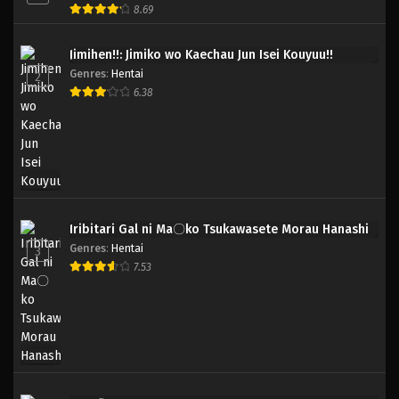
8.69
Jimihen!!: Jimiko wo Kaechau Jun Isei Kouyuu!!
Genres
:
Hentai
2
6.38
Iribitari Gal ni Ma〇ko Tsukawasete Morau Hanashi
Genres
:
Hentai
3
7.53