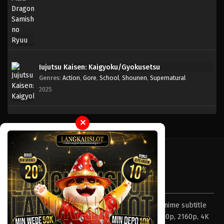
Jujutsu Kaisen: Kaigyoku/Gyokusetsu
Genres
:
Action
,
Gore
,
School
,
Shounen
,
Supernatural
2025
✕
Tentang LayarOtaku
Layar Otaku – Tempat nonton dan download anime subtitle
Indonesia resolusi 240p, 360p, 480p, 720p, 1080p, 2160p, 4K