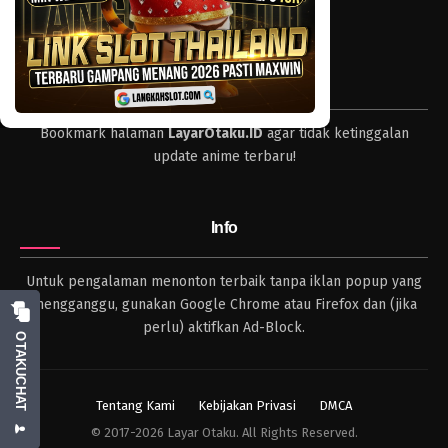
dan format lengkap.
Tips
Bookmark halaman
LayarOtaku.ID
agar tidak ketinggalan
update anime terbaru!
Info
Untuk pengalaman menonton terbaik tanpa iklan popup yang
mengganggu, gunakan Google Chrome atau Firefox dan (jika
perlu) aktifkan Ad-Block.
OTAKUCHAT
Tentang Kami
Kebijakan Privasi
DMCA
© 2017-2026 Layar Otaku. All Rights Reserved.