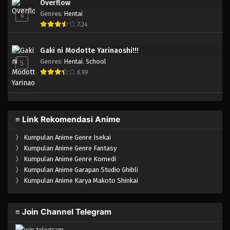
Overflow
Genres
:
Hentai
4
7.24
Gaki ni Modotte Yarinaoshi!!!
Genres
:
Hentai
,
School
5
6.99
≡ Link Rekomendasi Anime
》
Kumpulan Anime Genre Isekai
》
Kumpulan Anime Genre Fantasy
》
Kumpulan Anime Genre Komedi
》
Kumpulan Anime Garapan Studio Ghibli
》
Kumpulan Anime Karya Makoto Shinkai
≡ Join Channel Telegram