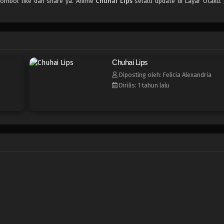
tombol like dan share ya. Anime
Chuhai Lips
selalu update di Layar Otaku.
Chuhai Lips
Diposting oleh: Felicia Alexandria
Dirilis: 1 tahun lalu