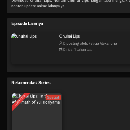
Download
Chuhai Lips
, Nonton
Chuhai Lips
, jangan lupa mengklik 
nonton update anime lainnya ya.
Episode Lainnya
Chuhai Lips
Diposting oleh: Felicia Alexandria
Dirilis: 1 tahun lalu
Rekomendasi Series
COMPLETED
Special