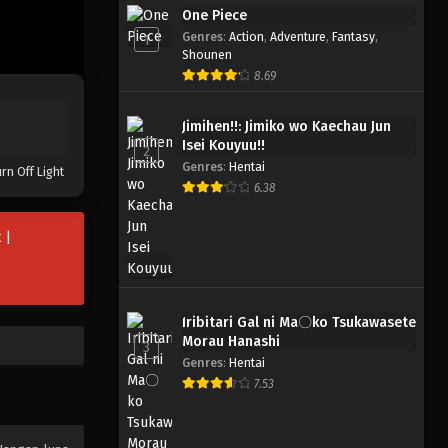
One Piece
Genres
:
Action
,
Adventure
,
Fantasy
,
1
Shounen
8.69
Jimihen!!: Jimiko wo Kaechau Jun
Isei Kouyuu!!
2
Genres
:
Hentai
rn Off Light
6.38
 |
Iribitari Gal ni Ma〇ko Tsukawasete
Morau Hanashi
3
Genres
:
Hentai
7.53