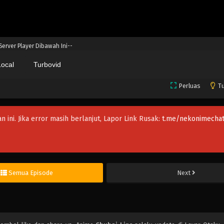
 Server Player Dibawah Ini--
Local
Turbovid
Perluas
Tu
an ini. Jika error masih berlanjut, Lapor Link Rusak:
t.me/nekonimechat
Semua Episode
Next