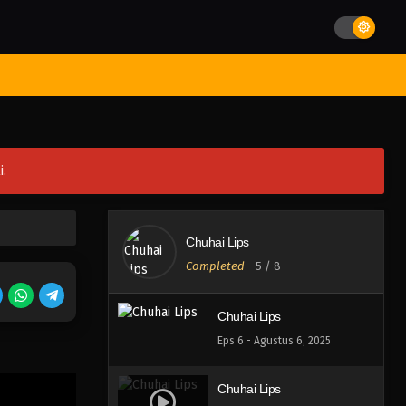
st Movies
Season
Jadwal Rilis
Batch
Hentai
Blog
i.
[END] Chuhai Lips
Eps 8 - Agustus 20, 2025
Chuhai Lips
Chuhai Lips
Completed
-
5
/ 8
Eps 7 - Agustus 13, 2025
Chuhai Lips
Eps 6 - Agustus 6, 2025
Chuhai Lips