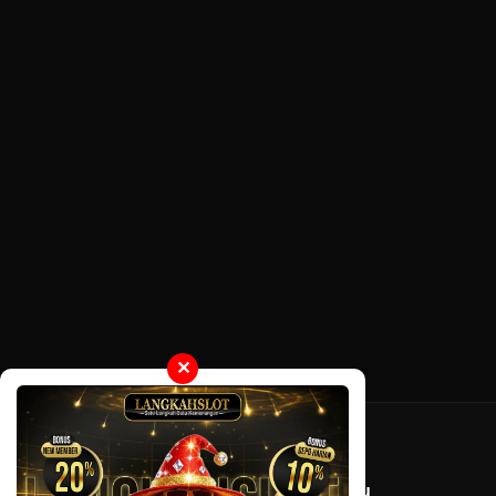
✕
Tentang LayarOtaku