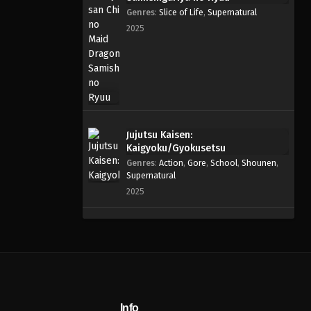
Genres
:
Slice of Life
,
Supernatural
2025
Jujutsu Kaisen:
Kaigyoku/Gyokusetsu
Genres
:
Action
,
Gore
,
School
,
Shounen
,
Supernatural
2025
Info