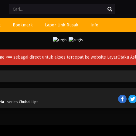
Li
t
Bookmark
Lapor Link Rusak
Info
ime
<== sebagai direct untuk akses tercepat ke website LayarOtaku Asl
ria
· series
Chuhai Lips