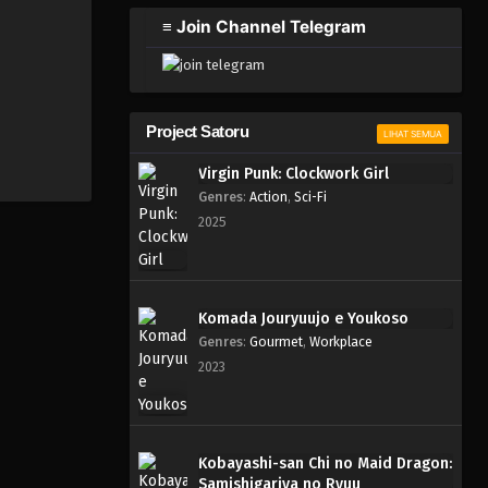
≡ Join Channel Telegram
Project Satoru
LIHAT SEMUA
Virgin Punk: Clockwork Girl
Genres
:
Action
,
Sci-Fi
2025
Komada Jouryuujo e Youkoso
Genres
:
Gourmet
,
Workplace
2023
Kobayashi-san Chi no Maid Dragon:
Samishigariya no Ryuu