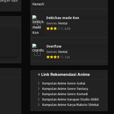
 Jangan lupa
Dekichau made Kon
Genres
:
Hentai
4
6.00
Overflow
Genres
:
Hentai
5
7.24
≡ Link Rekomendasi Anime
》
Kumpulan Anime Genre Isekai
》
Kumpulan Anime Genre Fantasy
》
Kumpulan Anime Genre Komedi
》
Kumpulan Anime Garapan Studio Ghibli
》
Kumpulan Anime Karya Makoto Shinkai