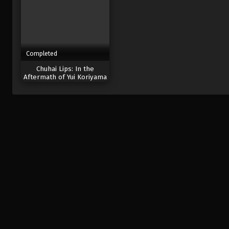
Completed
Chuhai Lips: In the
Aftermath of Yui Koriyama