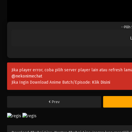
--Pilih
Jika player error, coba pilih server player lain atau refresh lam
@nekonimechat
Jika Ingin Download Anime Batch/Episode:
Klik Disini
Prev