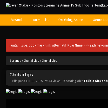
Beranda
Anime List
On-Going Anime
Genre Lis
Jangan lupa bookmark link alternatif Kuai Nime ==>
s.id/nekon
Beranda
›
Chuhai Lips
›
Chuhai Lips
Chuhai Lips
Dirilis pada
Juli 30, 2025
·
9633 Views
· Diposting oleh
Felicia Alexand