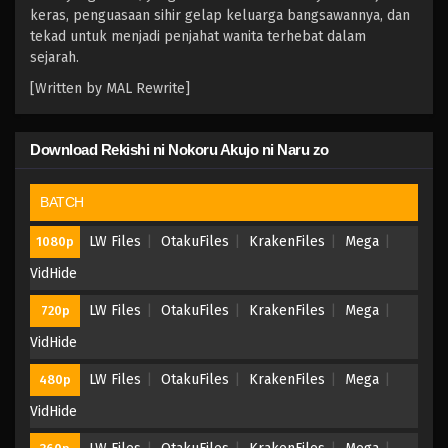
keras, penguasaan sihir gelap keluarga bangsawannya, dan
tekad untuk menjadi penjahat wanita terhebat dalam
sejarah.
[Written by MAL Rewrite]
Download Rekishi ni Nokoru Akujo ni Naru zo
BATCH
LW Files
OtakuFiles
KrakenFiles
Mega
1080p
VidHide
LW Files
OtakuFiles
KrakenFiles
Mega
720p
VidHide
LW Files
OtakuFiles
KrakenFiles
Mega
480p
VidHide