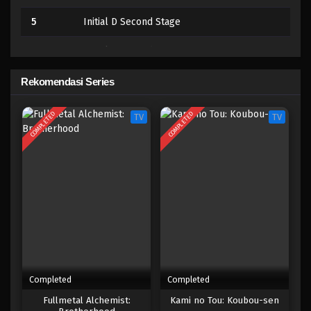
5
Initial D Second Stage
4
Initial D Second Stage
3
Initial D Second Stage
Rekomendasi Series
2
Initial D Second Stage
COMPLETED
COMPLETED
TV
TV
1
Initial D Second Stage
Completed
Completed
Fullmetal Alchemist:
Kami no Tou: Koubou-sen