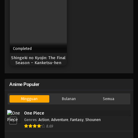
Completed
Shingeki no Kyojin: The Final
Season – Kanketsu-hen
Anime Populer
Mingguan
Bulanan
Semua
One Piece
Genres
:
Action
,
Adventure
,
Fantasy
,
Shounen
1
8.69