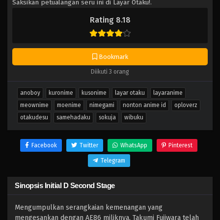
Saksikan petualangan seru ini di Layar Otaku!.
Rating 8.18
Bookmark
Diikuti 3 orang
anoboy
kuronime
kusonime
layar otaku
layaranime
meownime
moenime
nimegami
nonton anime id
oploverz
otakudesu
samehadaku
sokuja
wibuku
Facebook
Twitter
WhatsApp
Pinterest
Telegram
Sinopsis Initial D Second Stage
Mengumpulkan serangkaian kemenangan yang
mengesankan dengan AE86 miliknya, Takumi Fujiwara telah