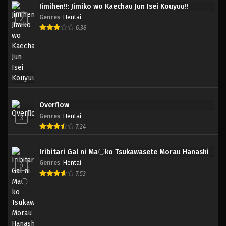
Jimihen!!: Jimiko wo Kaechau Jun Isei Kouyuu!!
Genres
:
Hentai
2
6.38
Overflow
Genres
:
Hentai
3
7.24
Iribitari Gal ni Ma〇ko Tsukawasete Morau Hanashi
Genres
:
Hentai
4
7.53