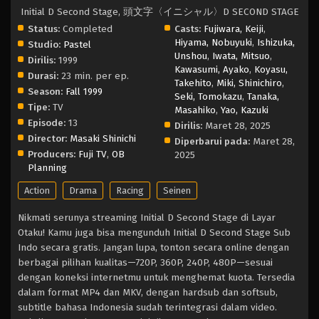
Initial D Second Stage, 頭文字〈イニシャル〉D SECOND STAGE
Status:
Completed
Casts:
Fujiwara, Keiji
,
Hiyama, Nobuyuki
,
Ishizuka,
Studio:
Pastel
Unshou
,
Iwata, Mitsuo
,
Dirilis:
1999
Kawasumi, Ayako
,
Koyasu,
Durasi:
23 min. per ep.
Takehito
,
Miki, Shinichiro
,
Season:
Fall 1999
Seki, Tomokazu
,
Tanaka,
Tipe:
TV
Masahiko
,
Yao, Kazuki
Episode:
13
Dirilis:
Maret 28, 2025
Director:
Masaki Shinichi
Diperbarui pada:
Maret 28,
Producers:
Fuji TV
,
OB
2025
Planning
Action
Drama
Racing
Seinen
Nikmati serunya streaming Initial D Second Stage di Layar
Otaku! Kamu juga bisa mengunduh Initial D Second Stage Sub
Indo secara gratis. Jangan lupa, tonton secara online dengan
berbagai pilihan kualitas—720P, 360P, 240P, 480P—sesuai
dengan koneksi internetmu untuk menghemat kuota. Tersedia
dalam format MP4 dan MKV, dengan hardsub dan softsub,
subtitle bahasa Indonesia sudah terintegrasi dalam video.