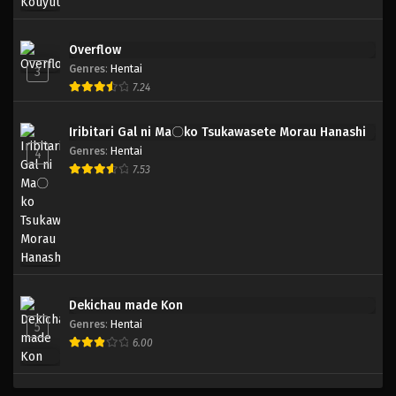
Overflow
Genres
:
Hentai
3
7.24
Iribitari Gal ni Ma〇ko Tsukawasete Morau Hanashi
Genres
:
Hentai
4
7.53
Dekichau made Kon
Genres
:
Hentai
5
6.00