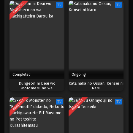
Settei no Isekai de Musou suru
COMPLETED
TV
TV
4
Hell Mode: Yarikomizuki no Gamer wa Hai
Settei no Isekai de Musou suru
3
Hell Mode: Yarikomizuki no Gamer wa Hai
Settei no Isekai de Musou suru
2
Hell Mode: Yarikomizuki no Gamer wa Hai
Settei no Isekai de Musou suru
1
Hell Mode: Yarikomizuki no Gamer wa Hai
Completed
Ongoing
Settei no Isekai de Musou suru
Dungeon ni Deai wo
Katainaka no Ossan, Kensei ni
Motomeru no wa
Naru
Machigatteiru Darou ka
COMPLETED
COMPLETED
TV
TV