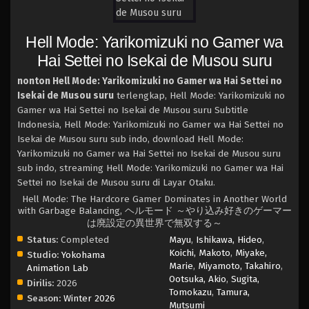
Hell Mode: Yarikomizuki no Gamer wa
Hai Settei no Isekai de Musou suru
nonton Hell Mode: Yarikomizuki no Gamer wa Hai Settei no
Isekai de Musou suru
terlengkap, Hell Mode: Yarikomizuki no
Gamer wa Hai Settei no Isekai de Musou suru Subtitle
Indonesia, Hell Mode: Yarikomizuki no Gamer wa Hai Settei no
Isekai de Musou suru sub indo, download Hell Mode:
Yarikomizuki no Gamer wa Hai Settei no Isekai de Musou suru
sub indo, streaming Hell Mode: Yarikomizuki no Gamer wa Hai
Settei no Isekai de Musou suru di Layar Otaku.
Hell Mode: The Hardcore Gamer Dominates in Another World
with Garbage Balancing, ヘルモード ～やり込み好きのゲーマー
は廃設定の異世界で無双する～
Status:
Completed
Mayu
,
Ishikawa, Hideo
,
Koichi, Makoto
,
Miyake,
Studio:
Yokohama
Marie
,
Miyamoto, Takahiro
,
Animation Lab
Ootsuka, Akio
,
Sugita,
Dirilis:
2026
Tomokazu
,
Tamura,
Season:
Winter 2026
Mutsumi