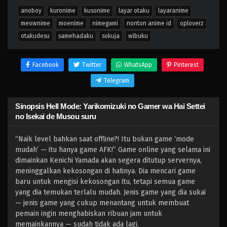
anoboy
kuronime
kusonime
layar otaku
layaranime
meownime
moenime
nimegami
nonton anime id
oploverz
otakudesu
samehadaku
sokuja
wibuku
Facebook
Twitter
WhatsApp
Pinterest
Telegram
Sinopsis Hell Mode: Yarikomizuki no Gamer wa Hai Settei
no Isekai de Musou suru
“Naik level bahkan saat offline?! Itu bukan game ‘mode
mudah’ — itu hanya game AFK!” Game online yang selama ini
dimainkan Kenichi Yamada akan segera ditutup servernya,
meninggalkan kekosongan di hatinya. Dia mencari game
baru untuk mengisi kekosongan itu, tetapi semua game
yang dia temukan terlalu mudah. ​​Jenis game yang dia sukai
— jenis game yang cukup menantang untuk membuat
pemain ingin menghabiskan ribuan jam untuk
memainkannya — sudah tidak ada lagi.