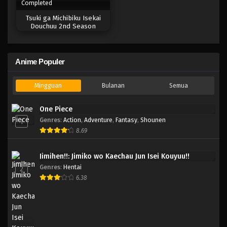
Completed
Tsuki ga Michibiku Isekai
Douchuu 2nd Season
Anime Populer
Mingguan
Bulanan
Semua
One Piece
Genres
:
Action
,
Adventure
,
Fantasy
,
Shounen
1
8.69
Jimihen!!: Jimiko wo Kaechau Jun Isei Kouyuu!!
Genres
:
Hentai
2
6.38