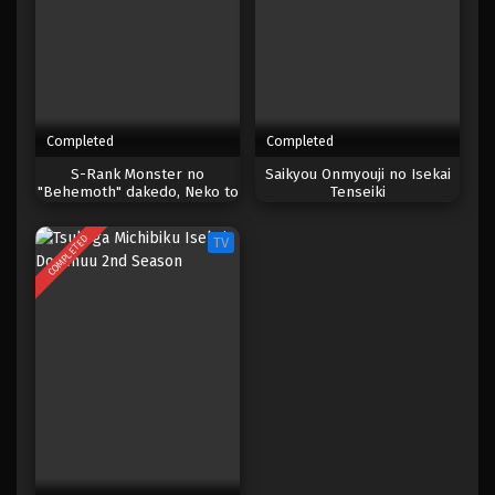
Completed
Completed
S-Rank Monster no
Saikyou Onmyouji no Isekai
"Behemoth" dakedo, Neko to
Tenseiki
Machigawarete Elf Musume
no Pet toshite
COMPLETED
TV
Kurashitemasu