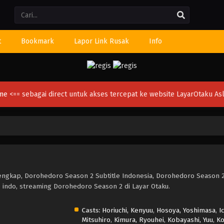
Li
t
Bookmark
Lapor Link Rusak
Info
ime
<== sebagai direct untuk akses tercepat ke website LayarOtaku Asl
engkap, Dorohedoro Season 2 Subtitle Indonesia, Dorohedoro Season 2
indo, streaming Dorohedoro Season 2 di Layar Otaku.
Casts:
Horiuchi, Kenyuu
,
Hosoya, Yoshimasa
,
Ic
Mitsuhiro
,
Kimura, Ryouhei
,
Kobayashi, Yuu
,
Ko