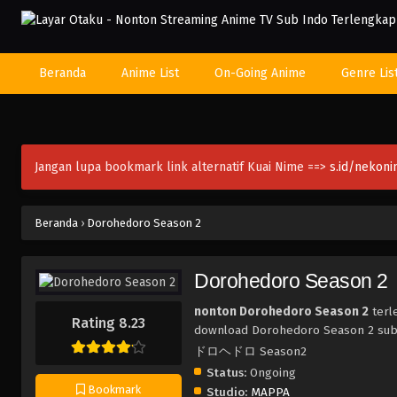
Beranda
Anime List
On-Going Anime
Genre Lis
Jangan lupa bookmark link alternatif Kuai Nime ==>
s.id/nekon
Beranda
›
Dorohedoro Season 2
Dorohedoro Season 2
nonton Dorohedoro Season 2
terl
Rating 8.23
download Dorohedoro Season 2 sub 
ドロヘドロ Season2
Status:
Ongoing
Bookmark
Studio:
MAPPA