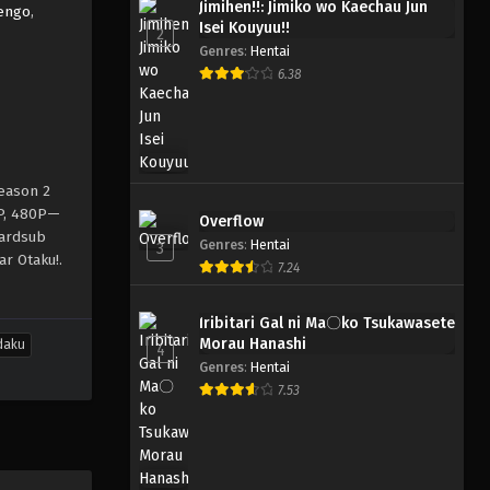
Jimihen!!: Jimiko wo Kaechau Jun
Kengo
,
Isei Kouyuu!!
2
Genres
:
Hentai
6.38
eason 2
0P, 480P—
Overflow
hardsub
Genres
:
Hentai
3
ar Otaku!.
7.24
Iribitari Gal ni Ma〇ko Tsukawasete
Morau Hanashi
daku
4
Genres
:
Hentai
7.53