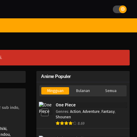
st Movies
Season
Jadwal Rilis
Batch
Hentai
Blog
i.
Anime Populer
Mingguan
Bulanan
Semua
One Piece
 sub indo,
Genres
:
Action
,
Adventure
,
Fantasy
,
1
Shounen
8.69
hiki,
ndou,