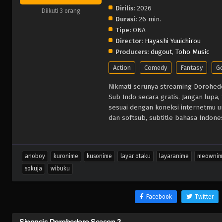
Dirilis:
2026
Diikuti 3 orang
Durasi:
26 min.
Tipe:
ONA
Director:
Hayashi Yuuichirou
Producers:
dugout
,
Toho Music
Action
Comedy
Fantasy
G
Nikmati serunya streaming Dorohed
Sub Indo secara gratis. Jangan lupa
sesuai dengan koneksi internetmu 
dan softsub, subtitle bahasa Indones
anoboy
kuronime
kusonime
layar otaku
layaranime
meowni
sokuja
wibuku
Facebook
Twitter
Sinopsis Dorohedoro Season 2