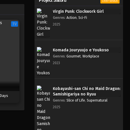
Project Satoru
LIHAT SEMUA
Virgin Punk: Clockwork Girl
Genres
:
Action
,
Sci-Fi
TV
2025
Komada Jouryuujo e Youkoso
Genres
:
Gourmet
,
Workplace
2023
Kobayashi-san Chi no Maid Dragon:
Samishigariya no Ryuu
Days
Genres
:
Slice of Life
,
Supernatural
2025