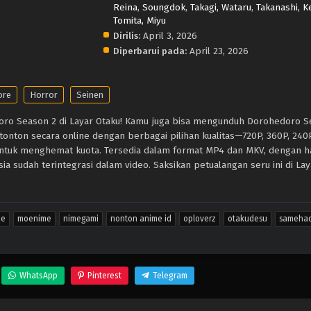
Reina
,
Soungdok
,
Takagi, Wataru
,
Takanashi, 
Tomita, Miyu
Dirilis:
April 3, 2026
Diperbarui pada:
April 23, 2026
ore
Horror
Seinen
oro Season 2 di Layar Otaku! Kamu juga bisa mengunduh Dorohedoro S
, tonton secara online dengan berbagai pilihan kualitas—720P, 360P, 24
untuk menghemat kuota. Tersedia dalam format MP4 dan MKV, dengan 
ia sudah terintegrasi dalam video. Saksikan petualangan seru ini di Lay
me
moenime
nimegami
nonton anime id
oploverz
otakudesu
sameha
WhatsApp
Pinterest
Telegram