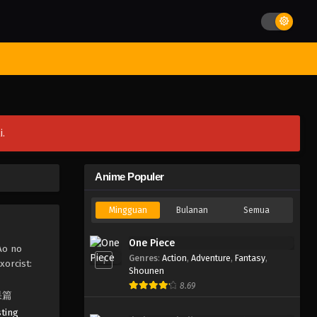
st Movies
Season
Jadwal Rilis
Batch
Hentai
Blog
i.
Anime Populer
Mingguan
Bulanan
Semua
One Piece
Ao no
Genres
:
Action
,
Adventure
,
Fantasy
,
1
xorcist:
Shounen
8.69
ノ果篇
sting