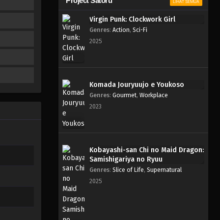
Project Satoru
LIHAT SEMUA
Virgin Punk: Clockwork Girl
Genres
:
Action
,
Sci-Fi
2025
Komada Jouryuujo e Youkoso
Genres
:
Gourmet
,
Workplace
2023
Kobayashi-san Chi no Maid Dragon:
Samishigariya no Ryuu
Genres
:
Slice of Life
,
Supernatural
2025