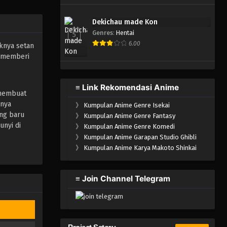
Dekichau made Kon
Genres
:
Hentai
5
6.00
uknya setan
n memberi
≡ Link Rekomendasi Anime
 membuat
anya
》
Kumpulan Anime Genre Isekai
ang baru
》
Kumpulan Anime Genre Fantasy
unyi di
》
Kumpulan Anime Genre Komedi
》
Kumpulan Anime Garapan Studio Ghibli
》
Kumpulan Anime Karya Makoto Shinkai
≡ Join Channel Telegram