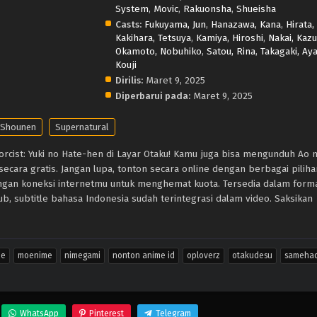
System
,
Movic
,
Rakuonsha
,
Shueisha
Casts:
Fukuyama, Jun
,
Hanazawa, Kana
,
Hirata,
Kakihara, Tetsuya
,
Kamiya, Hiroshi
,
Nakai, Kaz
Okamoto, Nobuhiko
,
Satou, Rina
,
Takagaki, Aya
Kouji
Dirilis:
Maret 9, 2025
Diperbarui pada:
Maret 9, 2025
Shounen
Supernatural
rcist: Yuki no Hate-hen di Layar Otaku! Kamu juga bisa mengunduh Ao 
secara gratis. Jangan lupa, tonton secara online dengan berbagai piliha
ngan koneksi internetmu untuk menghemat kuota. Tersedia dalam form
, subtitle bahasa Indonesia sudah terintegrasi dalam video. Saksikan
me
moenime
nimegami
nonton anime id
oploverz
otakudesu
sameha
WhatsApp
Pinterest
Telegram