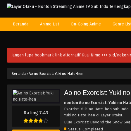
Beranda
Anime List
On-Going Anime
Genre Lis
Jangan lupa bookmark link alternatif Kuai Nime ==>
s.id/nekon
Beranda
›
Ao no Exorcist: Yuki no Hate-hen
Ao no Exorcist: Yuki n
nonton Ao no Exorcist: Yuki no Ha
Exorcist: Yuki no Hate-hen sub indo,
Rating 7.43
Yuki no Hate-hen di Layar Otaku.
Blue Exorcist: Beyond the Snow S
Status:
Completed