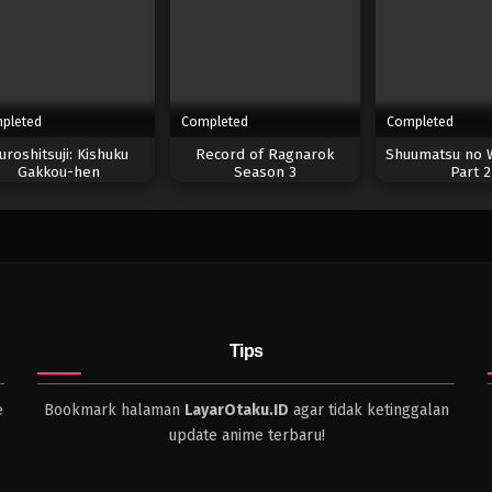
pleted
Completed
Completed
uroshitsuji: Kishuku
Record of Ragnarok
Shuumatsu no W
Gakkou-hen
Season 3
Part 2
Tips
e
Bookmark halaman
LayarOtaku.ID
agar tidak ketinggalan
update anime terbaru!