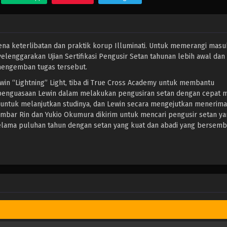
arena keterlibatan dan praktik korup Illuminati. Untuk memerangi mas
elenggarakan Ujian Sertifikasi Pengusir Setan tahunan lebih awal da
engemban tugas tersebut.
Lewin “Lightning” Light, tiba di True Cross Academy untuk membantu
penguasaan Lewin dalam melakukan pengusiran setan dengan cepat
a untuk melanjutkan studinya, dan Lewin secara mengejutkan menerim
embar Rin dan Yukio Okumura dikirim untuk mencari pengusir setan y
 selama puluhan tahun dengan setan yang kuat dan abadi yang bersemb