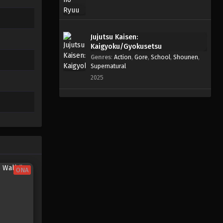
Jujutsu Kaisen:
Kaigyoku/Gyokusetsu
Genres
:
Action
,
Gore
,
School
,
Shounen
,
Supernatural
2025
ONA