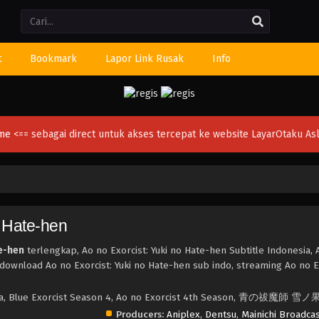
Li
t
Bookmark
Lapor Link Rusak
Info
ime
<== sebagai direct untuk akses tercepat ke website LayarOtaku Asl
o Hate-hen
te-hen
terlengkap, Ao no Exorcist: Yuki no Hate-hen Subtitle Indonesia, 
 download Ao no Exorcist: Yuki no Hate-hen sub indo, streaming Ao no E
aga, Blue Exorcist Season 4, Ao no Exorcist 4th Season, 青の祓魔師 雪
Producers:
Aniplex
,
Dentsu
,
Mainichi Broadca