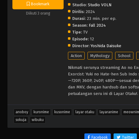
Bookmark
Studio:
Studio VOLN
Dirilis:
2024
Diikuti 3 orang
Durasi:
23 min. per ep.
Season:
Fall 2024
Tipe:
TV
Episode:
12
Director:
Yoshida Daisuke
Action
Mythology
School
Nikmati serunya streaming Ao no Exo
Exorcist: Yuki no Hate-hen Sub Indo 
—720P, 360P, 240P, 480P—sesuai de
dan MKV, dengan hardsub dan softsub
petualangan seru ini di Layar Otaku!.
anoboy
kuronime
kusonime
layar otaku
layaranime
meowni
sokuja
wibuku
Facebook
Twitter