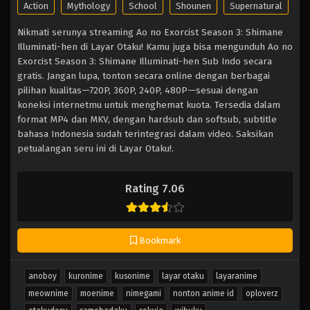
Action
Mythology
School
Shounen
Supernatural
Nikmati serunya streaming Ao no Exorcist Season 3: Shimane
Illuminati-hen di Layar Otaku! Kamu juga bisa mengunduh Ao no
Exorcist Season 3: Shimane Illuminati-hen Sub Indo secara
gratis. Jangan lupa, tonton secara online dengan berbagai
pilihan kualitas—720P, 360P, 240P, 480P—sesuai dengan
koneksi internetmu untuk menghemat kuota. Tersedia dalam
format MP4 dan MKV, dengan hardsub dan softsub, subtitle
bahasa Indonesia sudah terintegrasi dalam video. Saksikan
petualangan seru ini di Layar Otaku!.
Rating 7.06
Bookmark
anoboy
kuronime
kusonime
layar otaku
layaranime
meownime
moenime
nimegami
nonton anime id
oploverz