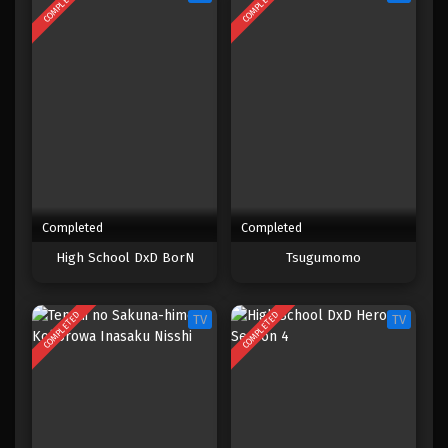
COMPLETED
COMPLETED
4
Ao no Exorcist Season 3: Shimane
Illuminati-hen
3
Ao no Exorcist Season 3: Shimane
Illuminati-hen
2
Ao no Exorcist Season 3: Shimane
Illuminati-hen
1
Ao no Exorcist Season 3: Shimane
Completed
Completed
Illuminati-hen
High School DxD BorN
Tsugumomo
COMPLETED
COMPLETED
TV
TV