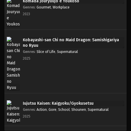
Komada Jouryuujo e Youkoso
Genres
:
Gourmet
,
Workplace
2023
Kobayashi-san Chi no Maid Dragon: Samishigariya
no Ryuu
Genres
:
Slice of Life
,
Supernatural
2025
Jujutsu Kaisen: Kaigyoku/Gyokusetsu
Genres
:
Action
,
Gore
,
School
,
Shounen
,
Supernatural
2025