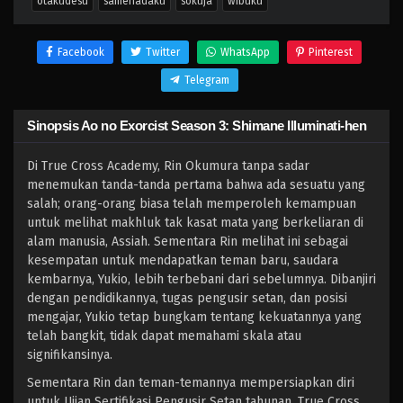
otakudesu
samehadaku
sokuja
wibuku
Facebook
Twitter
WhatsApp
Pinterest
Telegram
Sinopsis Ao no Exorcist Season 3: Shimane Illuminati-hen
Di True Cross Academy, Rin Okumura tanpa sadar
menemukan tanda-tanda pertama bahwa ada sesuatu yang
salah; orang-orang biasa telah memperoleh kemampuan
untuk melihat makhluk tak kasat mata yang berkeliaran di
alam manusia, Assiah. Sementara Rin melihat ini sebagai
kesempatan untuk mendapatkan teman baru, saudara
kembarnya, Yukio, lebih terbebani dari sebelumnya. Dibanjiri
dengan pendidikannya, tugas pengusir setan, dan posisi
mengajar, Yukio tetap bungkam tentang kekuatannya yang
telah bangkit, tidak dapat memahami skala atau
signifikansinya.
Sementara Rin dan teman-temannya mempersiapkan diri
untuk Ujian Sertifikasi Pengusir Setan tahunan, True Cross