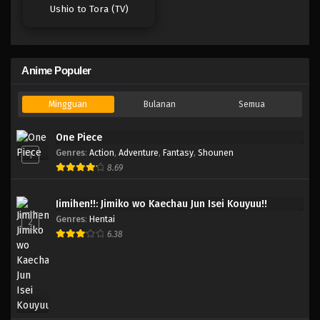
Ushio to Tora (TV)
Anime Populer
Mingguan
Bulanan
Semua
One Piece
Genres
:
Action
,
Adventure
,
Fantasy
,
Shounen
1
8.69
Jimihen!!: Jimiko wo Kaechau Jun Isei Kouyuu!!
Genres
:
Hentai
2
6.38