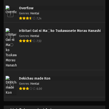
Overflow
Genres
:
Hentai
3
7.24
Iribitari Gal ni Ma〇ko Tsukawasete Morau Hanashi
Genres
:
Hentai
4
7.53
Dekichau made Kon
Genres
:
Hentai
5
6.00