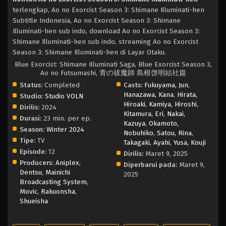
terlengkap, Ao no Exorcist Season 3: Shimane Illuminati-hen
Subtitle Indonesia, Ao no Exorcist Season 3: Shimane
Illuminati-hen sub indo, download Ao no Exorcist Season 3:
Shimane Illuminati-hen sub indo, streaming Ao no Exorcist
Season 3: Shimane Illuminati-hen di Layar Otaku.
Blue Exorcist: Shimane Illuminati Saga, Blue Exorcist Season 3,
Ao no Futsumashi, 青の祓魔師 島根啓明結社篇
Status:
Completed
Casts:
Fukuyama, Jun
,
Hanazawa, Kana
,
Hirata,
Studio:
Studio VOLN
Hiroaki
,
Kamiya, Hiroshi
,
Dirilis:
2024
Kitamura, Eri
,
Nakai,
Durasi:
23 min. per ep.
Kazuya
,
Okamoto,
Season:
Winter 2024
Nobuhiko
,
Satou, Rina
,
Tipe:
TV
Takagaki, Ayahi
,
Yusa, Kouji
Episode:
12
Dirilis:
Maret 9, 2025
Producers:
Aniplex
,
Diperbarui pada:
Maret 9,
Dentsu
,
Mainichi
2025
Broadcasting System
,
Movic
,
Rakuonsha
,
Shueisha