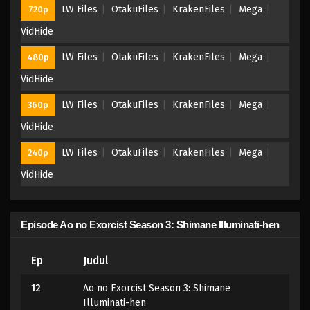
LW Files
OtakuFiles
KrakenFiles
Mega
720p
VidHide
LW Files
OtakuFiles
KrakenFiles
Mega
480p
VidHide
LW Files
OtakuFiles
KrakenFiles
Mega
360p
VidHide
LW Files
OtakuFiles
KrakenFiles
Mega
240p
VidHide
Episode Ao no Exorcist Season 3: Shimane Illuminati-hen
Ep
Judul
12
Ao no Exorcist Season 3: Shimane
Illuminati-hen