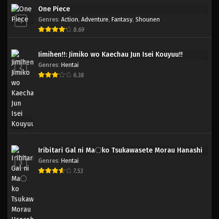
One Piece
Genres
:
Action
,
Adventure
,
Fantasy
,
Shounen
1
8.69
Jimihen!!: Jimiko wo Kaechau Jun Isei Kouyuu!!
Genres
:
Hentai
2
6.38
Iribitari Gal ni Ma〇ko Tsukawasete Morau Hanashi
Genres
:
Hentai
3
7.53