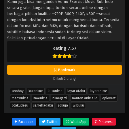
Kamu juga bisa mengunduh Ao no Exorcist Movie Sub Indo
secara gratis. Jangan lupa, tonton secara online dengan
berbagai pilihan kualitas—720P, 360P, 240P, 480P—sesuai
dengan koneksi internetmu untuk menghemat kuota. Tersedia
dalam format MP4 dan MKV, dengan hardsub dan softsub,
subtitle bahasa Indonesia sudah terintegrasi dalam video.
Saksikan petualangan seru ini di Layar Otaku!.
Rating 7.57
Bookmark
Diikuti 2 orang
anoboy
kuronime
kusonime
layar otaku
layaranime
meownime
moenime
nimegami
nonton anime id
oploverz
otakudesu
samehadaku
sokuja
wibuku
Facebook
Twitter
WhatsApp
Pinterest