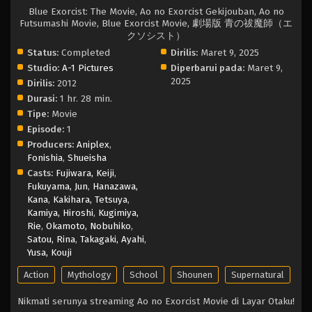
Blue Exorcist: The Movie, Ao no Exorcist Gekijouban, Ao no
Futsumashi Movie, Blue Exorcist Movie, 劇場版 青の祓魔師（エ
クソシスト）
Status:
Completed
Dirilis:
Maret 9, 2025
Studio:
A-1 Pictures
Diperbarui pada:
Maret 9,
2025
Dirilis:
2012
Durasi:
1 hr. 28 min.
Tipe:
Movie
Episode:
1
Producers:
Aniplex
,
Fonishia
,
Shueisha
Casts:
Fujiwara, Keiji
,
Fukuyama, Jun
,
Hanazawa,
Kana
,
Kakihara, Tetsuya
,
Kamiya, Hiroshi
,
Kugimiya,
Rie
,
Okamoto, Nobuhiko
,
Satou, Rina
,
Takagaki, Ayahi
,
Yusa, Kouji
Action
Mythology
School
Shounen
Supernatural
Nikmati serunya streaming Ao no Exorcist Movie di Layar Otaku!