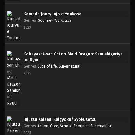
Komada Jouryuujo e Youkoso
Genres
:
Gourmet
,
Workplace
2023
Kobayashi-san Chi no Maid Dragon: Samishigariya
no Ryuu
Genres
:
Slice of Life
,
Supernatural
2025
Jujutsu Kaisen: Kaigyoku/Gyokusetsu
Genres
:
Action
,
Gore
,
School
,
Shounen
,
Supernatural
2025