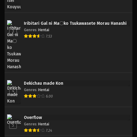
Iribitari Gal ni Ma〇ko Tsukawasete Morau Hanashi
Genres
:
Hentai
3
7.53
Dekichau made Kon
Genres
:
Hentai
4
6.00
Overflow
Genres
:
Hentai
5
7.24