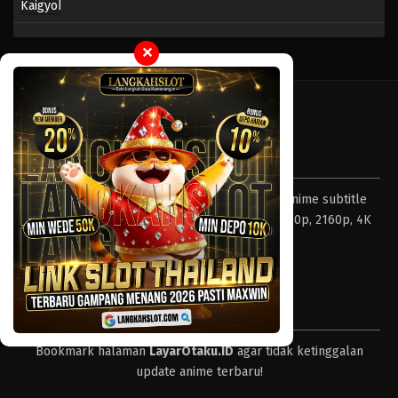
✕
Tentang LayarOtaku
Layar Otaku – Tempat nonton dan download anime subtitle
Indonesia resolusi 240p, 360p, 480p, 720p, 1080p, 2160p, 4K
dan format lengkap.
Tips
Bookmark halaman
LayarOtaku.ID
agar tidak ketinggalan
update anime terbaru!