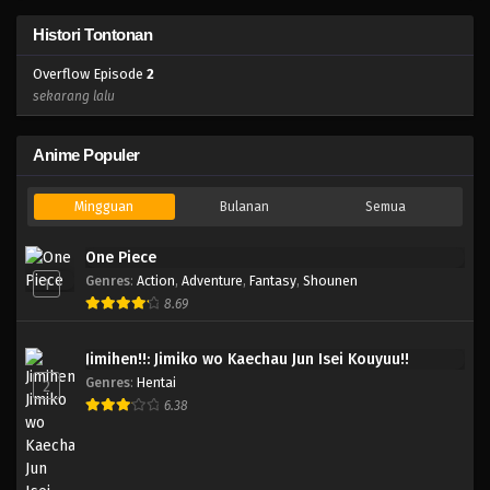
Histori Tontonan
Overflow Episode
2
sekarang lalu
Anime Populer
Mingguan
Bulanan
Semua
One Piece
Genres
:
Action
,
Adventure
,
Fantasy
,
Shounen
1
8.69
Jimihen!!: Jimiko wo Kaechau Jun Isei Kouyuu!!
Genres
:
Hentai
2
6.38