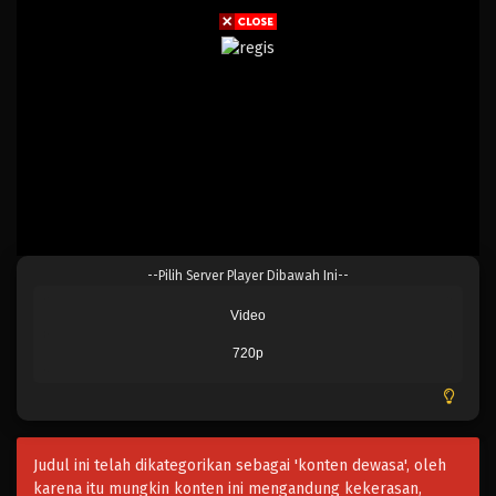
--Pilih Server Player Dibawah Ini--
Video
720p
Judul ini telah dikategorikan sebagai 'konten dewasa', oleh
karena itu mungkin konten ini mengandung kekerasan,