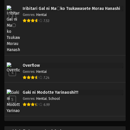
Iribitari Gal ni Ma〇ko Tsukawasete Morau Hanashi
Genres
:
Hentai
3
7.53
Overflow
Genres
:
Hentai
4
7.24
Gaki ni Modotte Yarinaoshi!!!
Genres
:
Hentai
,
School
5
6.99