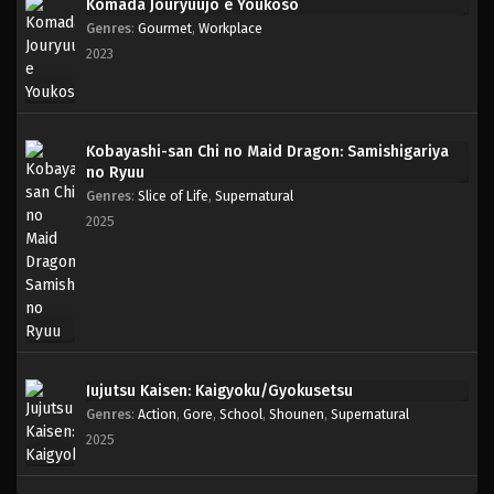
Komada Jouryuujo e Youkoso
Genres
:
Gourmet
,
Workplace
2023
Kobayashi-san Chi no Maid Dragon: Samishigariya
no Ryuu
Genres
:
Slice of Life
,
Supernatural
2025
Jujutsu Kaisen: Kaigyoku/Gyokusetsu
Genres
:
Action
,
Gore
,
School
,
Shounen
,
Supernatural
2025