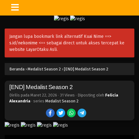
Jangan lupa bookmark link alternatif Kuai Nime ==>
s.id/nekonime
<== sebagai direct untuk akses tercepat ke
website LayarOtaku Asli.
Beranda
›
Medalist Season 2
›
[END] Medalist Season 2
[END] Medalist Season 2
Dirilis pada
Maret 22, 2026
·
31 Views
· Diposting oleh
Felicia
Alexandria
· series
Medalist Season 2