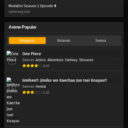
Medalist Season 2 Episode
9
sekarang lalu
Anime Populer
Mingguan
Bulanan
Semua
One Piece
Genres
:
Action
,
Adventure
,
Fantasy
,
Shounen
1
8.69
Jimihen!!: Jimiko wo Kaechau Jun Isei Kouyuu!!
Genres
:
Hentai
2
6.38