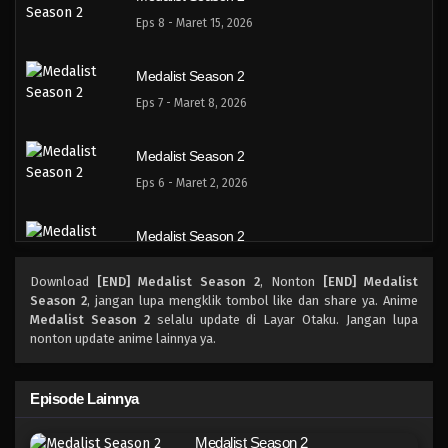
Eps 8 - Maret 15, 2026
Medalist Season 2
Eps 7 - Maret 8, 2026
Medalist Season 2
Eps 6 - Maret 2, 2026
Medalist Season 2
Eps 5 - Februari 22, 2026
Download
[END] Medalist Season 2
, Nonton
[END] Medalist
Season 2
, jangan lupa mengklik tombol like dan share ya. Anime
Medalist Season 2
Medalist Season 2
selalu update di Layar Otaku. Jangan lupa
nonton update anime lainnya ya.
Eps 4 - Februari 15, 2026
Medalist Season 2
Episode Lainnya
Eps 3 - Februari 8, 2026
Medalist Season 2