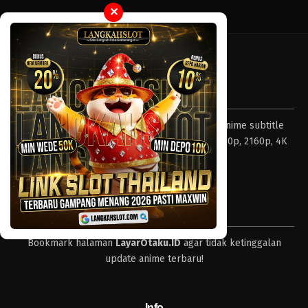
✕
Tentang LayarOtaku
Layar Otaku – Tempat nonton dan download anime subtitle
Indonesia resolusi 240p, 360p, 480p, 720p, 1080p, 2160p, 4K
dan format lengkap.
Tips
Bookmark halaman
LayarOtaku.ID
agar tidak ketinggalan
update anime terbaru!
Info