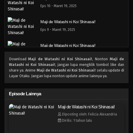
Eps 10 - Maret 19, 2025
Maji de Watashi ni Koi Shinasai!
Eps 9 - Maret 19, 2025
Maji de Watashi ni Koi Shinasai!
Eps 8 - Maret 19, 2025
Download
Maji de Watashi ni Koi Shinasai!
, Nonton
Maji de
Watashi ni Koi Shinasai!
, jangan lupa mengklik tombol like dan
Maji de Watashi ni Koi Shinasai!
share ya. Anime
Maji de Watashi ni Koi Shinasai!
selalu update di
Layar Otaku. Jangan lupa nonton update anime lainnya ya.
Eps 7 - Maret 19, 2025
Maji de Watashi ni Koi Shinasai!
Episode Lainnya
Eps 6 - Maret 19, 2025
Maji de Watashi ni Koi Shinasai!
Diposting oleh: Felicia Alexandria
Maji de Watashi ni Koi Shinasai!
Dirilis: 1 tahun lalu
Eps 5 - Maret 19, 2025