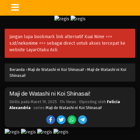
Jangan lupa bookmark link alternatif Kuai Nime ==>
s.id/nekonime
<== sebagai direct untuk akses tercepat ke
website LayarOtaku Asli.
Beranda
›
Maji de Watashi ni Koi Shinasai!
›
Maji de Watashi ni Koi
Shinasai!
Maji de Watashi ni Koi Shinasai!
Dirilis pada
Maret 19, 2025
·
174 Views
· Diposting oleh
Felicia
Alexandria
· series
Maji de Watashi ni Koi Shinasai!