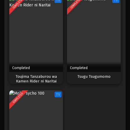
COMPLETED
COMPLETED
TV
TV
Completed
Completed
Toujima Tanzaburou wa
Tsugu Tsugumomo
Kamen Rider ni Naritai
COMPLETED
TV