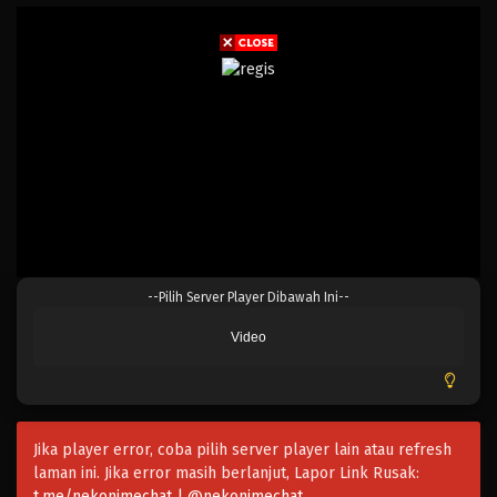
--Pilih Server Player Dibawah Ini--
Video
Jika player error, coba pilih server player lain atau refresh
laman ini. Jika error masih berlanjut, Lapor Link Rusak:
t.me/nekonimechat | @nekonimechat