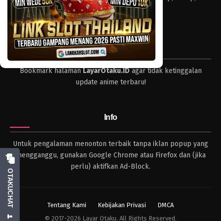
dan format lengkap.
Tips
Bookmark halaman
LayarOtaku.ID
agar tidak ketinggalan
update anime terbaru!
Info
Untuk pengalaman menonton terbaik tanpa iklan popup yang
mengganggu, gunakan Google Chrome atau Firefox dan (jika
perlu) aktifkan Ad-Block.
OTAKUCHAT
Tentang Kami
Kebijakan Privasi
DMCA
© 2017-2026 Layar Otaku. All Rights Reserved.