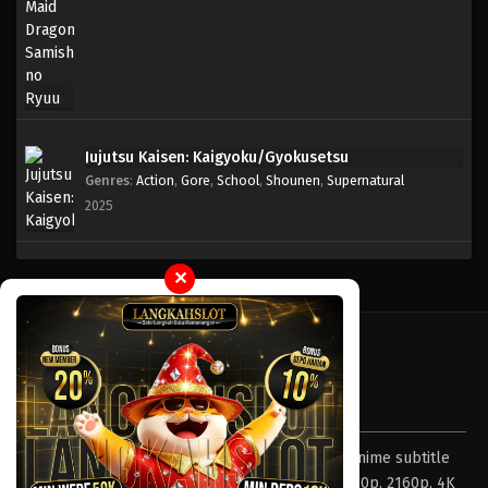
Jujutsu Kaisen: Kaigyoku/Gyokusetsu
Genres
:
Action
,
Gore
,
School
,
Shounen
,
Supernatural
2025
✕
Tentang LayarOtaku
Layar Otaku – Tempat nonton dan download anime subtitle
Indonesia resolusi 240p, 360p, 480p, 720p, 1080p, 2160p, 4K