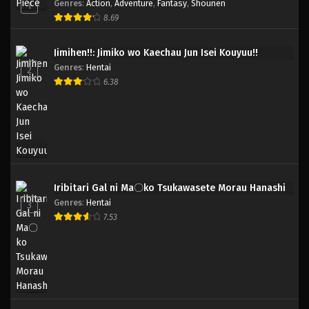
Genres
:
Action
,
Adventure
,
Fantasy
,
Shounen
1
8.69
Jimihen!!: Jimiko wo Kaechau Jun Isei Kouyuu!!
Genres
:
Hentai
2
6.38
Iribitari Gal ni Ma〇ko Tsukawasete Morau Hanashi
Genres
:
Hentai
3
7.53