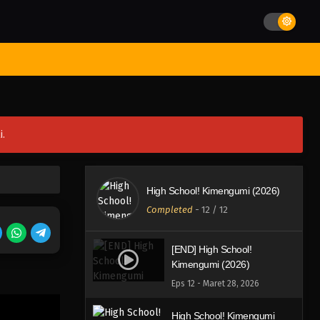
st Movies
Season
Jadwal Rilis
Batch
Hentai
Blog
i.
High School! Kimengumi (2026)
Completed
-
12
/ 12
[END] High School!
Kimengumi (2026)
Eps 12 - Maret 28, 2026
High School! Kimengumi