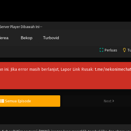
 Server Player Dibawah Ini--
erea
Bekop
Turbovid
Perluas
Tu
an ini. Jika error masih berlanjut, Lapor Link Rusak:
t.me/nekonimechat
Semua Episode
Next