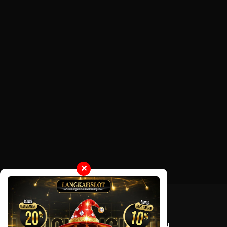
✕
Tentang LayarOtaku