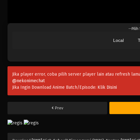
--Pilih
Local
T
Jika player error, coba pilih server player lain atau refresh lam
@nekonimechat
Jika Ingin Download Anime Batch/Episode:
Klik Disini
Prev