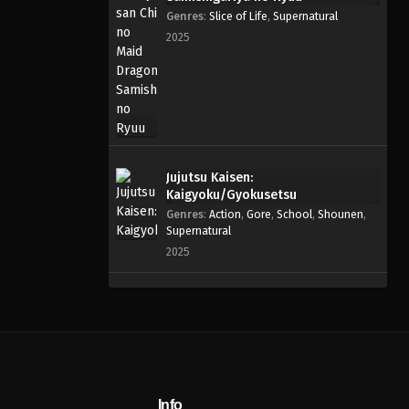
Genres
:
Slice of Life
,
Supernatural
2025
Jujutsu Kaisen:
Kaigyoku/Gyokusetsu
Genres
:
Action
,
Gore
,
School
,
Shounen
,
Supernatural
2025
Info