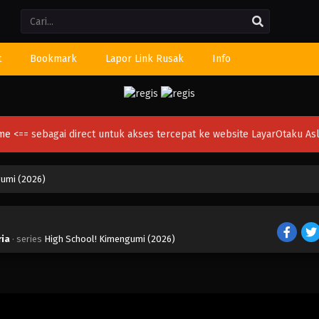
Li
t
Bookmark
Lapor Link Rusak
Info
ime
<== sebagai direct untuk akses tercepat ke website LayarOtaku Asl
gumi (2026)
ria
· series
High School! Kimengumi (2026)