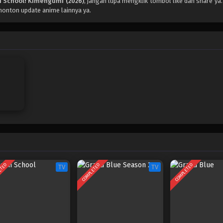
h School! Kimengumi (2026)
, jangan lupa mengklik tombol like dan share ya
 nonton update anime lainnya ya.
ETED
COMPLETED
COMPLETED
TV
TV