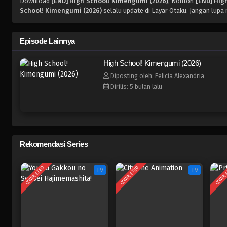
Download
[END] High School! Kimengumi (2026)
, Nonton
[END] Hig
School! Kimengumi (2026)
selalu update di Layar Otaku. Jangan lupa
Episode Lainnya
High School! Kimengumi (2026)
Diposting oleh: Felicia Alexandria
Dirilis: 5 bulan lalu
Rekomendasi Series
COMPLETED
COMPLETED
COMPL
TV
TV