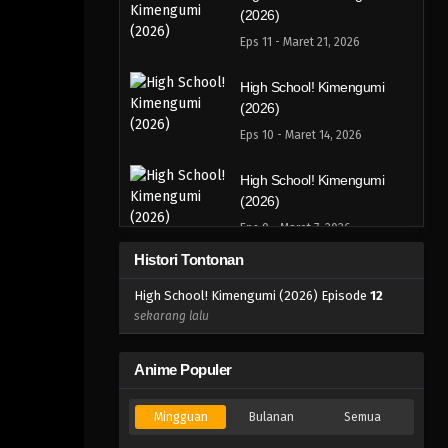
(2026)
Eps 11 - Maret 21, 2026
High School! Kimengumi
(2026)
Eps 10 - Maret 14, 2026
High School! Kimengumi
(2026)
Eps 9 - Maret 7, 2026
Histori Tontonan
High School! Kimengumi
(2026)
High School! Kimengumi (2026) Episode
12
sekarang lalu
Eps 8 - Februari 28, 2026
High School! Kimengumi
Anime Populer
(2026)
Eps 7 - Februari 21, 2026
Mingguan
Bulanan
Semua