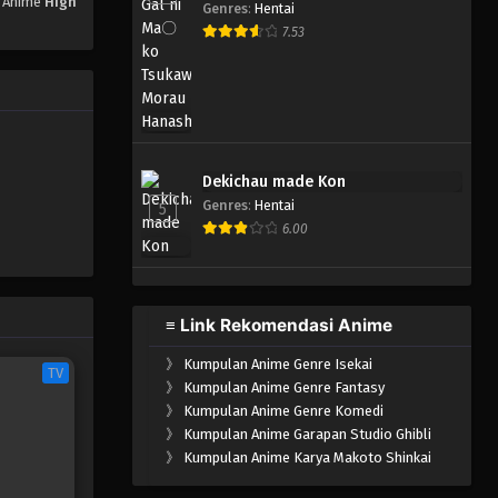
. Anime
High
Genres
:
Hentai
High School! Kimengumi
7.53
(2026)
Eps 1 - Januari 10, 2026
Dekichau made Kon
Genres
:
Hentai
5
6.00
≡ Link Rekomendasi Anime
》
Kumpulan Anime Genre Isekai
TV
》
Kumpulan Anime Genre Fantasy
》
Kumpulan Anime Genre Komedi
》
Kumpulan Anime Garapan Studio Ghibli
》
Kumpulan Anime Karya Makoto Shinkai