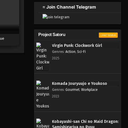
≡ Join Channel Telegram
Project Satoru
LIHAT SEMUA
lue
Virgin Punk: Clockwork Girl
Genres
:
Action
,
Sci-Fi
2025
Komada Jouryuujo e Youkoso
Genres
:
Gourmet
,
Workplace
2023
Kobayashi-san Chi no Maid Dragon:
Samishigariya no Ryuu