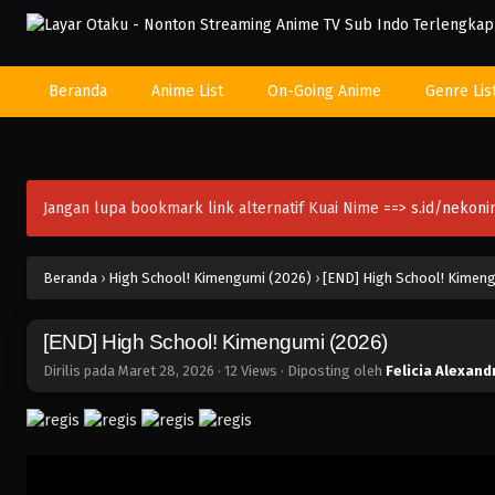
Beranda
Anime List
On-Going Anime
Genre Lis
Jangan lupa bookmark link alternatif Kuai Nime ==>
s.id/nekon
Beranda
›
High School! Kimengumi (2026)
›
[END] High School! Kimen
[END] High School! Kimengumi (2026)
Dirilis pada
Maret 28, 2026
·
12 Views
· Diposting oleh
Felicia Alexand