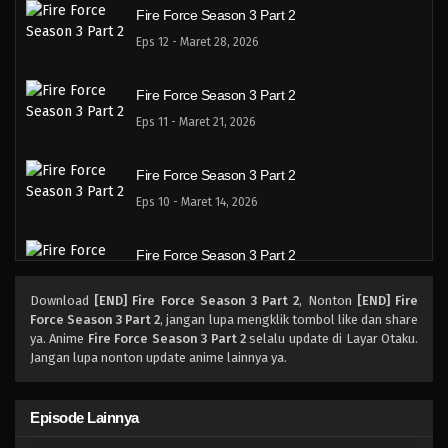
Fire Force Season 3 Part 2
Eps 12 - Maret 28, 2026
Fire Force Season 3 Part 2
Eps 11 - Maret 21, 2026
Fire Force Season 3 Part 2
Eps 10 - Maret 14, 2026
Fire Force Season 3 Part 2
Eps 9 - Maret 7, 2026
Download
[END] Fire Force Season 3 Part 2
, Nonton
[END] Fire
Force Season 3 Part 2
, jangan lupa mengklik tombol like dan share
Fire Force Season 3 Part 2
ya. Anime
Fire Force Season 3 Part 2
selalu update di Layar Otaku.
Jangan lupa nonton update anime lainnya ya.
Eps 8 - Februari 28, 2026
Fire Force Season 3 Part 2
Episode Lainnya
Eps 7 - Februari 21, 2026