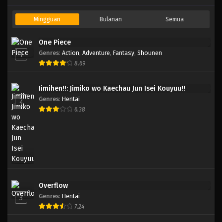
Mingguan
Bulanan
Semua
One Piece
Genres
:
Action
,
Adventure
,
Fantasy
,
Shounen
1
8.69
Jimihen!!: Jimiko wo Kaechau Jun Isei Kouyuu!!
Genres
:
Hentai
2
6.38
Overflow
Genres
:
Hentai
3
7.24