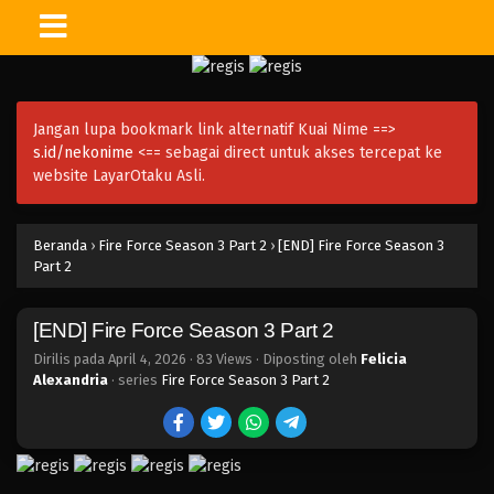
Jangan lupa bookmark link alternatif Kuai Nime ==>
s.id/nekonime
<== sebagai direct untuk akses tercepat ke
website LayarOtaku Asli.
Beranda
›
Fire Force Season 3 Part 2
›
[END] Fire Force Season 3
Part 2
[END] Fire Force Season 3 Part 2
Dirilis pada
April 4, 2026
·
83 Views
· Diposting oleh
Felicia
Alexandria
· series
Fire Force Season 3 Part 2