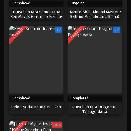
Completed
Ongoing
Eps 1 - Januari 10, 2026
Tensei shitara Slime Datta
Hazure Skill "Kinomi Master":
Ken Movie: Guren no Kizuna-
Skill no Mi (Tabetara Shinu)
hen
wo Mugen ni Taberareru You
ni Natta Ken ni Tsuite
COMPLETED
COMPLETED
TV
TV
Completed
Completed
Heion Sedai no Idaten-tachi
Tensei shitara Dragon no
Tamago datta
COMPLETED
ONA