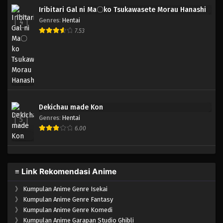
Iribitari Gal ni Ma〇ko Tsukawasete Morau Hanashi
Genres
:
Hentai
4
7.53
Dekichau made Kon
Genres
:
Hentai
5
6.00
≡ Link Rekomendasi Anime
》
Kumpulan Anime Genre Isekai
》
Kumpulan Anime Genre Fantasy
》
Kumpulan Anime Genre Komedi
》
Kumpulan Anime Garapan Studio Ghibli