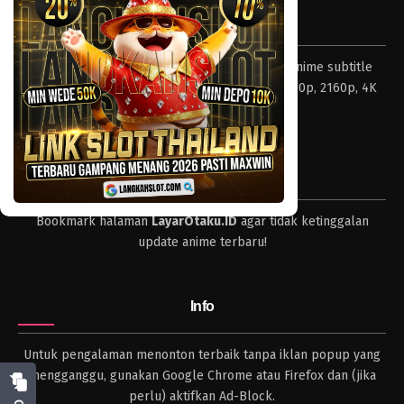
Tentang LayarOtaku
Layar Otaku – Tempat nonton dan download anime subtitle
Indonesia resolusi 240p, 360p, 480p, 720p, 1080p, 2160p, 4K
dan format lengkap.
Tips
Bookmark halaman
LayarOtaku.ID
agar tidak ketinggalan
update anime terbaru!
Info
Untuk pengalaman menonton terbaik tanpa iklan popup yang
mengganggu, gunakan Google Chrome atau Firefox dan (jika
perlu) aktifkan Ad-Block.