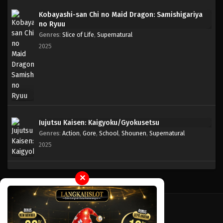
Kobayashi-san Chi no Maid Dragon: Samishigariya
no Ryuu
Genres
:
Slice of Life
,
Supernatural
2025
Jujutsu Kaisen: Kaigyoku/Gyokusetsu
Genres
:
Action
,
Gore
,
School
,
Shounen
,
Supernatural
2025
✕