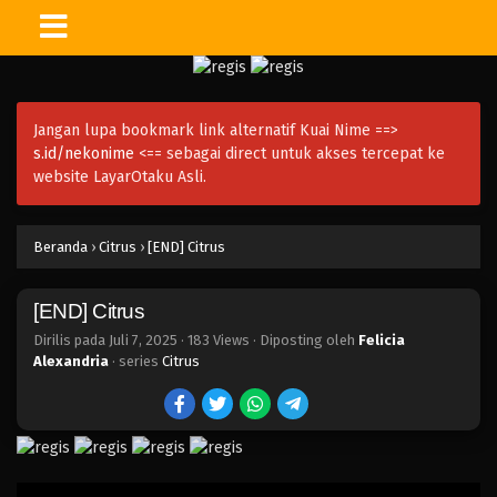
Jangan lupa bookmark link alternatif Kuai Nime ==>
s.id/nekonime
<== sebagai direct untuk akses tercepat ke
website LayarOtaku Asli.
Beranda
›
Citrus
›
[END] Citrus
[END] Citrus
Dirilis pada
Juli 7, 2025
·
183 Views
· Diposting oleh
Felicia
Alexandria
· series
Citrus