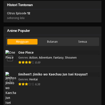
Histori Tontonan
Citrus Episode
12
sekarang lalu
Anime Populer
Mingguan
Bulanan
Semua
One Piece
Genres
:
Action
,
Adventure
,
Fantasy
,
Shounen
1
8.69
Jimihen!!: Jimiko wo Kaechau Jun Isei Kouyuu!!
Genres
:
Hentai
2
6.38