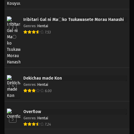
Iribitari Gal ni Ma〇ko Tsukawasete Morau Hanashi
Genres
:
Hentai
3
7.53
Dekichau made Kon
Genres
:
Hentai
4
6.00
Overflow
Genres
:
Hentai
5
7.24