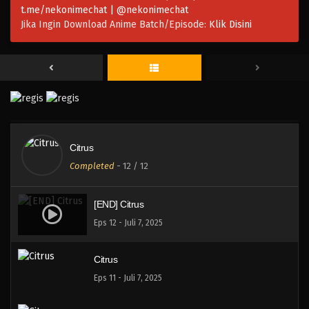
t.me/nekonimechat | @nekonimechat
Jika Ingin Download Anime Batch/Episode:
Klik Disini
Citrus
Completed
-
12
/ 12
[END] Citrus
Eps 12 - Juli 7, 2025
Citrus
Eps 11 - Juli 7, 2025