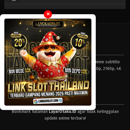
✕
Tentang LayarOtaku
Layar Otaku – Tempat nonton dan download anime subtitle
Indonesia resolusi 240p, 360p, 480p, 720p, 1080p, 2160p, 4K
dan format lengkap.
Tips
Bookmark halaman
LayarOtaku.ID
agar tidak ketinggalan
update anime terbaru!