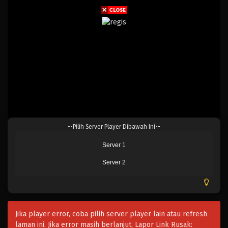
--Pilih Server Player Dibawah Ini--
Server 1
Server 2
Jika player error, coba pilih server player lain atau refresh
laman ini. Jika error masih berlanjut, Lapor Link Rusak: