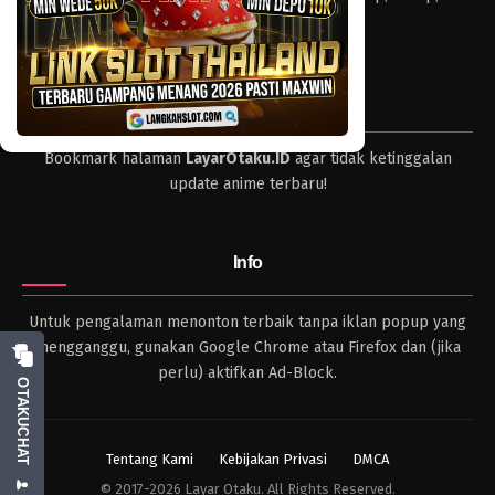
dan format lengkap.
Tips
Bookmark halaman
LayarOtaku.ID
agar tidak ketinggalan
update anime terbaru!
Info
Untuk pengalaman menonton terbaik tanpa iklan popup yang
mengganggu, gunakan Google Chrome atau Firefox dan (jika
perlu) aktifkan Ad-Block.
OTAKUCHAT
Tentang Kami
Kebijakan Privasi
DMCA
© 2017-2026 Layar Otaku. All Rights Reserved.