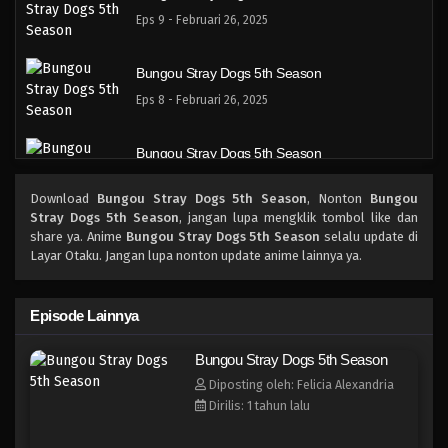
Eps 9 - Februari 26, 2025
Bungou Stray Dogs 5th Season
Eps 8 - Februari 26, 2025
Bungou Stray Dogs 5th Season
Eps 7 - Februari 26, 2025
Download
Bungou Stray Dogs 5th Season
, Nonton
Bungou
Stray Dogs 5th Season
, jangan lupa mengklik tombol like dan
Bungou Stray Dogs 5th Season
share ya. Anime
Bungou Stray Dogs 5th Season
selalu update di
Layar Otaku. Jangan lupa nonton update anime lainnya ya.
Eps 6 - Februari 26, 2025
Bungou Stray Dogs 5th Season
Episode Lainnya
Eps 5 - Februari 26, 2025
Bungou Stray Dogs 5th Season
Diposting oleh: Felicia Alexandria
Bungou Stray Dogs 5th Season
Dirilis: 1 tahun lalu
Eps 4 - Februari 26, 2025