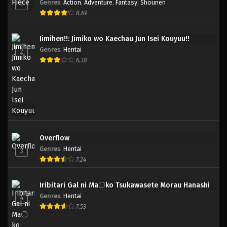
Genres
:
Action
,
Adventure
,
Fantasy
,
Shounen
1
8.69
Jimihen!!: Jimiko wo Kaechau Jun Isei Kouyuu!!
Genres
:
Hentai
2
6.38
Overflow
Genres
:
Hentai
3
7.24
Iribitari Gal ni Ma〇ko Tsukawasete Morau Hanashi
Genres
:
Hentai
4
7.53