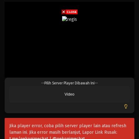
--Pilih Server Player Dibawah Ini--
Video
Jika player error, coba pilih server player lain atau refresh
laman ini. Jika error masih berlanjut, Lapor Link Rusak:
t.me/nekonimechat | @nekonimechat