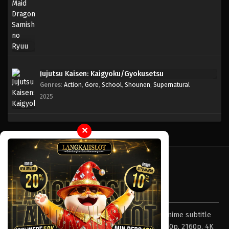
Jujutsu Kaisen: Kaigyoku/Gyokusetsu
Genres
:
Action
,
Gore
,
School
,
Shounen
,
Supernatural
2025
✕
Tentang LayarOtaku
Layar Otaku – Tempat nonton dan download anime subtitle
Indonesia resolusi 240p, 360p, 480p, 720p, 1080p, 2160p, 4K