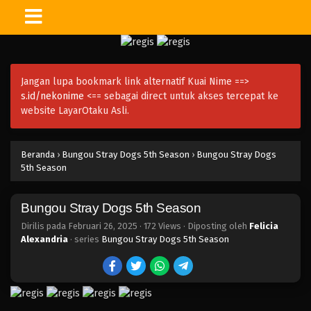
Jangan lupa bookmark link alternatif Kuai Nime ==>
s.id/nekonime
<== sebagai direct untuk akses tercepat ke
website LayarOtaku Asli.
Beranda
›
Bungou Stray Dogs 5th Season
›
Bungou Stray Dogs
5th Season
Bungou Stray Dogs 5th Season
Dirilis pada
Februari 26, 2025
·
172 Views
· Diposting oleh
Felicia
Alexandria
· series
Bungou Stray Dogs 5th Season