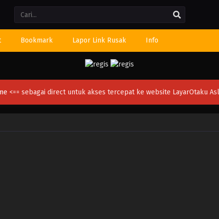
Li
t
Bookmark
Lapor Link Rusak
Info
ime
<== sebagai direct untuk akses tercepat ke website LayarOtaku Asl