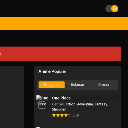
st Movies
Season
Jadwal Rilis
Batch
Hentai
Blog
i.
Anime Populer
Mingguan
Bulanan
Semua
One Piece
Genres
:
Action
,
Adventure
,
Fantasy
,
1
Shounen
8.69