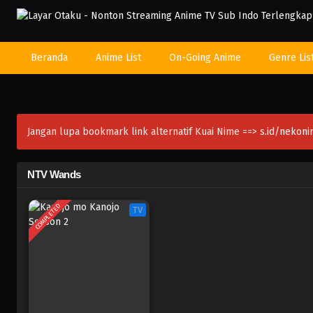
Beranda
Anime List
On-Going Anime
Genre Lis
Jangan lupa bookmark link alternatif Kuai Nime ==>
s.id/nekon
NTV Wands
COMPLETED
TV