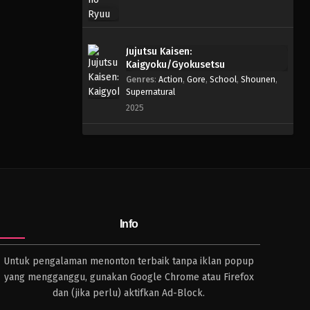
Jujutsu Kaisen:
Kaigyoku/Gyokusetsu
Genres
:
Action
,
Gore
,
School
,
Shounen
,
Supernatural
2025
Info
Untuk pengalaman menonton terbaik tanpa iklan popup
yang mengganggu, gunakan Google Chrome atau Firefox
dan (jika perlu) aktifkan Ad-Block.