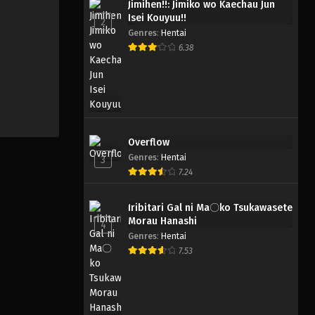
Jimihen!!: Jimiko wo Kaechau Jun
Isei Kouyuu!!
2
Genres
:
Hentai
6.38
Overflow
Genres
:
Hentai
3
7.24
Iribitari Gal ni Ma〇ko Tsukawasete
Morau Hanashi
4
Genres
:
Hentai
7.53