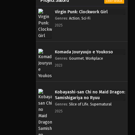
Project Satoru
LIHAT SEMUA
Virgin Punk: Clockwork Girl
Genres
:
Action
,
Sci-Fi
2025
Komada Jouryuujo e Youkoso
Genres
:
Gourmet
,
Workplace
2023
Kobayashi-san Chi no Maid Dragon:
Samishigariya no Ryuu
Genres
:
Slice of Life
,
Supernatural
2025