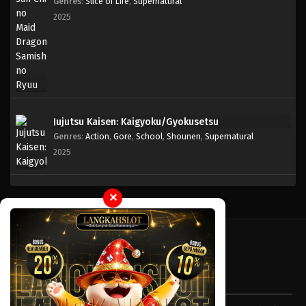
Genres
:
Slice of Life
,
Supernatural
2025
Jujutsu Kaisen: Kaigyoku/Gyokusetsu
Genres
:
Action
,
Gore
,
School
,
Shounen
,
Supernatural
2025
✕
Tentang LayarOtaku