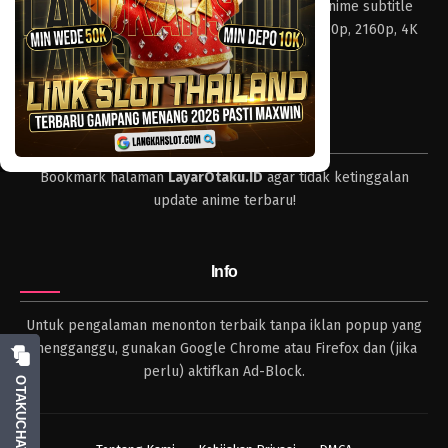
Layar Otaku – Tempat nonton dan download anime subtitle
Indonesia resolusi 240p, 360p, 480p, 720p, 1080p, 2160p, 4K
dan format lengkap.
Tips
Bookmark halaman
LayarOtaku.ID
agar tidak ketinggalan
update anime terbaru!
Info
Untuk pengalaman menonton terbaik tanpa iklan popup yang
mengganggu, gunakan Google Chrome atau Firefox dan (jika
perlu) aktifkan Ad-Block.
OTAKUCHAT