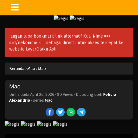
Jangan lupa bookmark link alternatif Kuai Nime ==>
s.id/nekonime
<== sebagai direct untuk akses tercepat ke
website LayarOtaku Asli.
Beranda
›
Mao
›
Mao
Mao
Dirilis pada
April 26, 2026
·
80 Views
· Diposting oleh
Felicia
Alexandria
· series
Mao