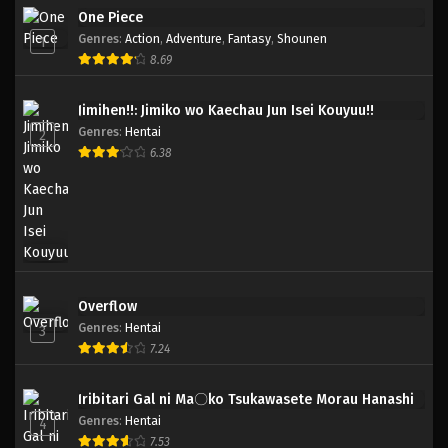
One Piece
Genres
:
Action
,
Adventure
,
Fantasy
,
Shounen
1
8.69
Jimihen!!: Jimiko wo Kaechau Jun Isei Kouyuu!!
Genres
:
Hentai
2
6.38
Overflow
Genres
:
Hentai
3
7.24
Iribitari Gal ni Ma〇ko Tsukawasete Morau Hanashi
Genres
:
Hentai
4
7.53