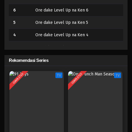
6
Ore dake Level Up na Ken 6
5
Ore dake Level Up na Ken 5
4
Ore dake Level Up na Ken 4
3
Ore dake Level Up na Ken 3
2
Ore dake Level Up na Ken 2
Rekomendasi Series
1
Ore dake Level Up na Ken 1
COMPLETED
COMPLETED
TV
TV