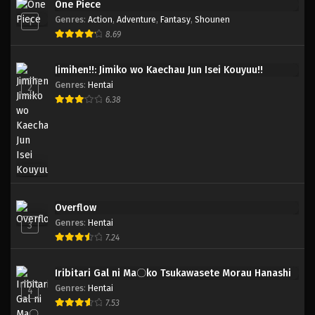
One Piece
Genres
:
Action
,
Adventure
,
Fantasy
,
Shounen
1
8.69
Jimihen!!: Jimiko wo Kaechau Jun Isei Kouyuu!!
Genres
:
Hentai
2
6.38
Overflow
Genres
:
Hentai
3
7.24
Iribitari Gal ni Ma〇ko Tsukawasete Morau Hanashi
Genres
:
Hentai
4
7.53