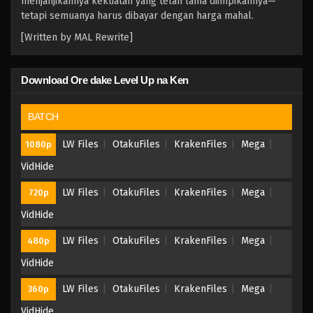
menjanjikannya kekuatan yang telah lama diimpikannya—
tetapi semuanya harus dibayar dengan harga mahal.
[Written by MAL Rewrite]
Download Ore dake Level Up na Ken
BATCH
LW Files
OtakuFiles
KrakenFiles
Mega
1080p
VidHide
LW Files
OtakuFiles
KrakenFiles
Mega
720p
VidHide
LW Files
OtakuFiles
KrakenFiles
Mega
480p
VidHide
LW Files
OtakuFiles
KrakenFiles
Mega
360p
VidHide