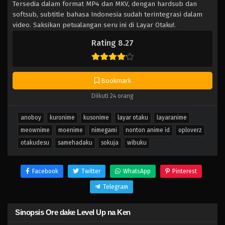
Tersedia dalam format MP4 dan MKV, dengan hardsub dan
softsub, subtitle bahasa Indonesia sudah terintegrasi dalam
video. Saksikan petualangan seru ini di Layar Otaku!.
Rating 8.27
Bookmark
Diikuti 24 orang
anoboy
kuronime
kusonime
layar otaku
layaranime
meownime
moenime
nimegami
nonton anime id
oploverz
otakudesu
samehadaku
sokuja
wibuku
Facebook
Twitter
WhatsApp
Pinterest
Telegram
Sinopsis Ore dake Level Up na Ken