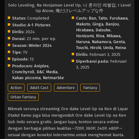
Solo Leveling, Na Honjaman Level Up, 나 혼자만 레벨업, I Level
Up Alone, 俺だけレベルアップな件
Status:
Completed
Casts:
Ban, Taito
,
Furukawa,
Makoto
,
Ginga, Banjou
,
Studio:
A-1 Pictures
Hirakawa, Daisuke
,
Dirilis:
2024
Honizumi, Rina
,
Mikawa,
Durasi:
23 min. per ep.
Haruna
,
Nakamura, Genta
,
Season:
Winter 2024
Touchi, Hiroki
,
Ueda, Reina
Tipe:
TV
Dirilis:
Februari 3, 2025
Episode:
12
Diperbarui pada:
Februari
Producers:
Aniplex
,
3, 2025
Crunchyroll
,
D&C Media
,
Kakao piccoma
,
Netmarble
Action
Adult Cast
Adventure
Fantasy
Urban Fantasy
Nikmati serunya streaming Ore dake Level Up na Ken di Layar
Otaku! Kamu juga bisa mengunduh Ore dake Level Up na Ken
Sub Indo secara gratis. Jangan lupa, tonton secara online
dengan berbagai pilihan kualitas—720P, 360P, 240P, 480P—
sesuai dengan koneksi internetmu untuk menghemat kuota.