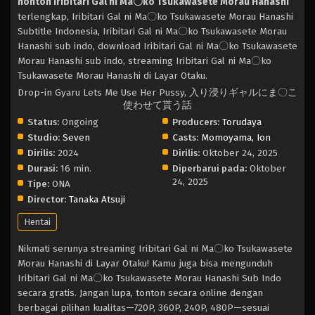
nonton Iribitari Gal ni Ma〇ko Tsukawasete Morau Hanashi
terlengkap, Iribitari Gal ni Ma〇ko Tsukawasete Morau Hanashi
Subtitle Indonesia, Iribitari Gal ni Ma〇ko Tsukawasete Morau
Hanashi sub indo, download Iribitari Gal ni Ma〇ko Tsukawasete
Morau Hanashi sub indo, streaming Iribitari Gal ni Ma〇ko
Tsukawasete Morau Hanashi di Layar Otaku.
Drop-in Gyaru Lets Me Use Her Pussy, 入り浸りギャルにま〇こ
使わせて貰う話
Status:
Ongoing
Producers:
Torudaya
Studio:
Seven
Casts:
Momoyama, Ion
Dirilis:
2024
Dirilis:
Oktober 24, 2025
Durasi:
16 min.
Diperbarui pada:
Oktober
24, 2025
Tipe:
ONA
Director:
Tanaka Atsuji
Hentai
Nikmati serunya streaming Iribitari Gal ni Ma〇ko Tsukawasete
Morau Hanashi di Layar Otaku! Kamu juga bisa mengunduh
Iribitari Gal ni Ma〇ko Tsukawasete Morau Hanashi Sub Indo
secara gratis. Jangan lupa, tonton secara online dengan
berbagai pilihan kualitas—720P, 360P, 240P, 480P—sesuai