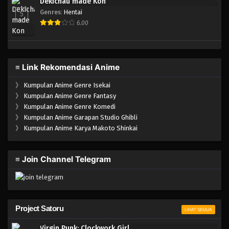
Dekichau made Kon
Genres
:
Hentai
5
6.00
≡ Link Rekomendasi Anime
》
Kumpulan Anime Genre Isekai
》
Kumpulan Anime Genre Fantasy
》
Kumpulan Anime Genre Komedi
》
Kumpulan Anime Garapan Studio Ghibli
》
Kumpulan Anime Karya Makoto Shinkai
≡ Join Channel Telegram
Project Satoru
LIHAT SEMUA
Virgin Punk: Clockwork Girl