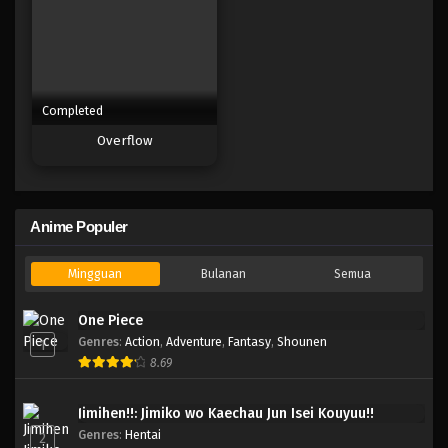
Completed
Overflow
Anime Populer
Mingguan
Bulanan
Semua
One Piece
Genres
:
Action
,
Adventure
,
Fantasy
,
Shounen
1
8.69
Jimihen!!: Jimiko wo Kaechau Jun Isei Kouyuu!!
Genres
:
Hentai
2