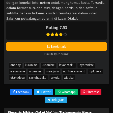
dengan koneksi internetmu untuk menghemat kuota. Tersedia
dalam format MP4 dan MKV, dengan hardsub dan softsub,
subtitle bahasa Indonesia sudah terintegrasi dalam video.
Saksikan petualangan seru ini di Layar Otaku!.
Rating 7.53
Bookmark
Diikuti 1952 orang
anoboy
kuronime
kusonime
layar otaku
layaranime
meownime
moenime
nimegami
nonton anime id
oploverz
otakudesu
samehadaku
sokuja
wibuku
Facebook
Twitter
WhatsApp
Pinterest
Telegram
Sinopsis Iribitari Gal ni Ma〇ko Tsukawasete Morau