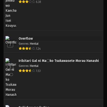
6.38
Overflow
Genres
:
Hentai
3
7.24
Iribitari Gal ni Ma〇ko Tsukawasete Morau Hanashi
Genres
:
Hentai
4
7.53