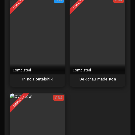
COMPLETED
COMPLETED
Completed
Completed
In no Houteishiki
Dekichau made Kon
COMPLETED
ONA