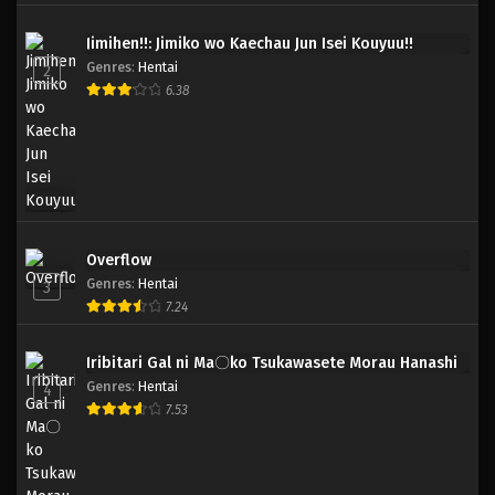
Jimihen!!: Jimiko wo Kaechau Jun Isei Kouyuu!!
Genres
:
Hentai
2
6.38
Overflow
Genres
:
Hentai
3
7.24
Iribitari Gal ni Ma〇ko Tsukawasete Morau Hanashi
Genres
:
Hentai
4
7.53