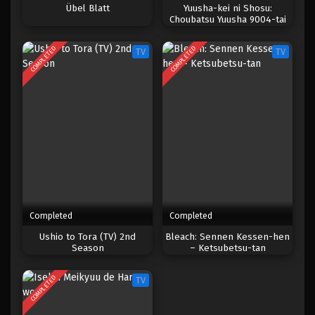
Übel Blatt
Yuusha-kei ni Shosu:
Choubatsu Yuusha 9004-tai
6
Banana Fish
Keimu Kiroku
COMPLETED
COMPLETED
5
Banana Fish
TV
TV
4
Banana Fish
3
Banana Fish
2
Banana Fish
1
Banana Fish
Completed
Completed
Ushio to Tora (TV) 2nd
Bleach: Sennen Kessen-hen
Season
– Ketsubetsu-tan
COMPLETED
TV