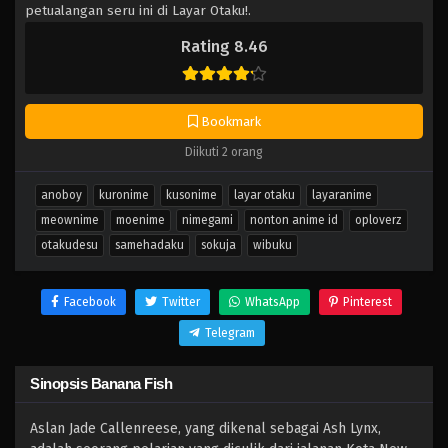
petualangan seru ini di Layar Otaku!.
Rating 8.46
Bookmark
Diikuti 2 orang
anoboy
kuronime
kusonime
layar otaku
layaranime
meownime
moenime
nimegami
nonton anime id
oploverz
otakudesu
samehadaku
sokuja
wibuku
Facebook
Twitter
WhatsApp
Pinterest
Telegram
Sinopsis Banana Fish
Aslan Jade Callenreese, yang dikenal sebagai Ash Lynx,