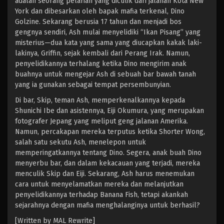
adalah seorang pelarian yang diculik dari jalanan Kota New
York dan dibesarkan oleh bapak mafia terkenal, Dino
Golzine. Sekarang berusia 17 tahun dan menjadi bos
gengnya sendiri, Ash mulai menyelidiki “Ikan Pisang” yang
misterius—dua kata yang sama yang diucapkan kakak laki-
lakinya, Griffin, sejak kembali dari Perang Irak. Namun,
penyelidikannya terhalang ketika Dino mengirim anak
buahnya untuk mengejar Ash di sebuah bar bawah tanah
yang ia gunakan sebagai tempat persembunyian.
Di bar, Skip, teman Ash, memperkenalkannya kepada
Shunichi Ibe dan asistennya, Eiji Okumura, yang merupakan
fotografer Jepang yang meliput geng jalanan Amerika.
Namun, percakapan mereka terputus ketika Shorter Wong,
salah satu sekutu Ash, menelepon untuk
memperingatkannya tentang Dino. Segera, anak buah Dino
menyerbu bar, dan dalam kekacauan yang terjadi, mereka
menculik Skip dan Eiji. Sekarang, Ash harus menemukan
cara untuk menyelamatkan mereka dan melanjutkan
penyelidikannya terhadap Banana Fish, tetapi akankah
sejarahnya dengan mafia menghalanginya untuk berhasil?
[Written by MAL Rewrite]