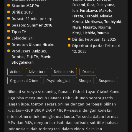
Fukami, Rica
,
Fukuyama,
Studio:
MAPPA
Jun
,
Furukawa, Makoto
,
Dirilis:
2018
Hirata, Hiroaki
,
Miyake,
Durasi:
22 min. per ep.
Kenta
,
Morikawa, Toshiyuki
,
Season:
Summer 2018
Niwa, Masato
,
Nojima,
Tipe:
TV
Kenji
,
Uchida, Yuuma
Episode:
24
Dirilis:
Februari 12, 2025
Director:
Utsumi Hiroko
Diperbarui pada:
Februari
Producers:
Aniplex
,
12, 2025
Dentsu
,
Fuji TV
,
Movic
,
Shogakukan
Action
Adventure
Delinquents
Drama
Organized Crime
Psychological
Shoujo
Suspense
Nikmati serunya streaming Banana Fish di Layar Otaku! Kamu
juga bisa mengunduh Banana Fish Sub Indo secara gratis.
Jangan lupa, tonton secara online dengan berbagai pilihan
kualitas—720P, 360P, 240P, 480P—sesuai dengan koneksi
internetmu untuk menghemat kuota. Tersedia dalam format
MP4 dan MKV, dengan hardsub dan softsub, subtitle bahasa
Indonesia sudah terintegrasi dalam video. Saksikan