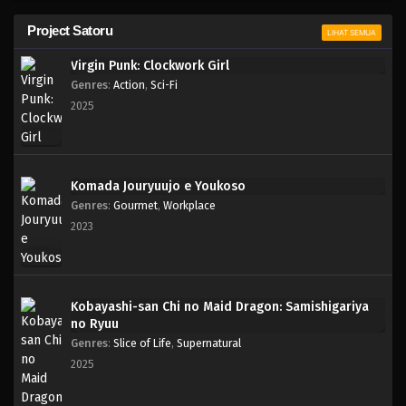
Project Satoru
LIHAT SEMUA
Virgin Punk: Clockwork Girl
Genres
:
Action
,
Sci-Fi
2025
Komada Jouryuujo e Youkoso
Genres
:
Gourmet
,
Workplace
2023
Kobayashi-san Chi no Maid Dragon: Samishigariya
no Ryuu
Genres
:
Slice of Life
,
Supernatural
2025